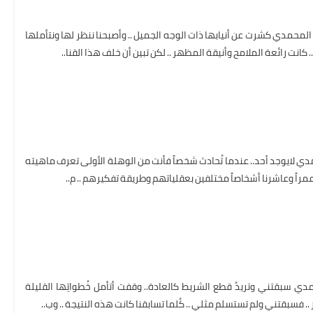
المحمدي كشرت عن أنيابها ذات الوجه الجميل .. وأصبحنا ننظر لها ونتأملها
كانت رائعة الملامح وأنيقة المظهر .. لكن تبين أن خلف هذا القنا..
ي لايوجد أحد.. عندما تُحادث شخصاً فأنت من الوهلة الأولى تعرف ماهيته
عمراً وعاشرنا أشخاصاً مختلفين بعقلياتهم وطريقة تفكيرهم .. م..
دي سبقتني وتريدُ قطع الشريط كالعادة.. وقفت أتأمل خُطواتِها القليلة
.. فسبقتني ولم تستسلم مثلي .. كُلما تسابقنا كانت هذه النتيجة .. وب..