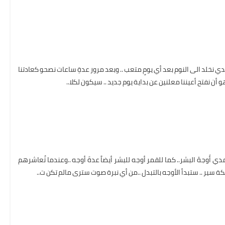
 نخلد الى النوم بعد أي يومٍ متعب .. وبعد مرور عدةِ ساعات نصحو كعادتنا
 هو أن نفتح أعيننا معلنين عن بداية يوم جديد .. سيكون لكلا..
 أَوجهْ البشر.. كما للقمر أوجه للبشر أيضاً عدةَ أوجه ..وعندما تُعاشرهم
كة سير .. ستبدأ الأوجه بالتبدل ..من أي نبرة صوت سترى مالم تكن ت..