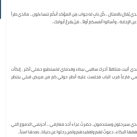
يُقال بالامثال .. كُل بابٍ له جواب مِن المؤكد أنكُم تتساءلون .. مالذي طرأ
 الإجابة .. وأسالوا أنفسكم أولاً .. مَنْ يقرعُ أبوابك..
دي أتيت متثاقلاً أحرك ساقيي ببطء وقدماي لاتستطيع حملي أكثر , إتكأت
كرسي فارغاً قرب الباب فجلست عليه أنظر حولي كم من مريض قبلي ينتظر
دي سيرحلون وستندمون.. حضرتُ عزاء أحد معارفي .. أحزنتني الدموع التي
رهقها البكاء.. دعوتُ لهم ولفقيدهم ولمن رحلوا عن دنيانا.. بعدها استأ..