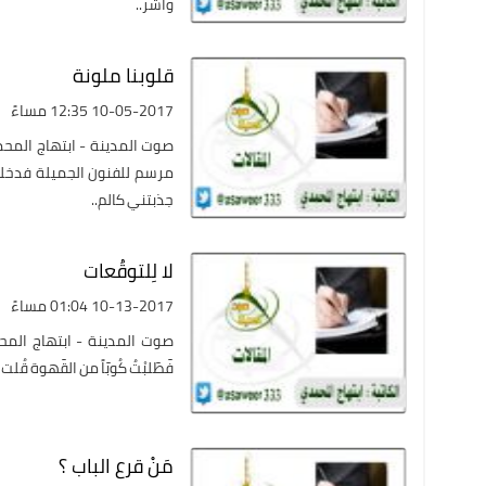
وأَشر..
قلوبنا ملونة
10-05-2017 12:35 مساءً
صوت المدينة - ابتهاج المحم
مرسم للفنون الجميلة فدخلت 
جذبتني كالم..
لا لِلتوقُعات
10-13-2017 01:04 مساءً
صوت المدينة - ابتهاج المحمدي نٓ
فٓطٓلبْتُ كُوبٓاً من القٓهوة قُلت ل
مَنْ قرع الباب ؟