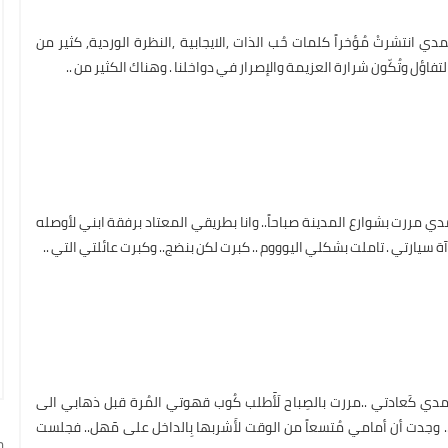
ي انتشرتْ مُؤخراً كلمات حُب الذات ,الايجابية ,النظرة الوردية, كثير من
تفاؤل وتُكّون شرارة العزيمة والإصرار في دواخلنا . وهناك الكثير من ..
ي مررت بشوارع المدينة صباحاً.. وانا بطريقي المعتاد برفقة ابني لأوصله
 سيارتي . تاملت بشكلي اليوووم .. كبرت لكن بنضج.. وكبرت عائلتي التي ..
دي كَعادتي ..مررت بالصِباح لَأٓطلب كُوب قهوتي المُرة قبل ذهابي الى
 وجدت أن أمامي مُتسعاً من الوقت لأَشربها بِالداخل على مٓهل.. فجلست
ج