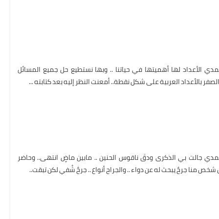
مدي الأعداد لها أهميتها في حياتنا .. وبها نستطيع حل جميع المسائل
والصفر بالأعداد العربية على شكل نقطة.. أمعنت النظر إليه بعد كتابته ...
مدي جالت بي الذكرى ودقَ ناقوس الحنين .. مابين ماضٍ انتهى.. وحاضر
ُ شخص منا جرحٌ يبحث له عن دواء .. والجراح أنواع .. جرحٌ شُفي لكن تبقت..