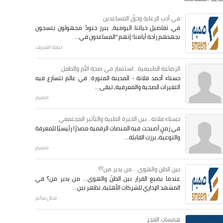
في أدبِ الرعايةِ وحقِّ المساعدين
في تفاصيل حياتنا اليومية، يبرز جنودٌ مجهولون ينسجون
بجهدهم راحة أيامنا؛ إنهم "المساعدون في...
ديمة الشريف
الرضاعة الطبيعية.. استثمار في صحة الأم والطفل
حسناء أحمد فلاتة - المدينة المنورة: في عالم تتسارع فيه
التغيرات الصحية والمعرفية، تبقى...
صميم
حسناء فلاتة.. بين الخبرة الطبية والتأثير المجتمعي
في زمنٍ أصبحت فيه المنصات الرقمية مصدرًا رئيسيًا للمعرفة
والتوعية، برزت القابلة...
صميم
بين الظن والهوى... من يدير من؟؟
عندما يضيع القرار بين الظنّ والهوى… من يدير من؟ في
المشهد الإداري للشركات الأهلية، تظهر بين...
منال سالم
همسات الفجر