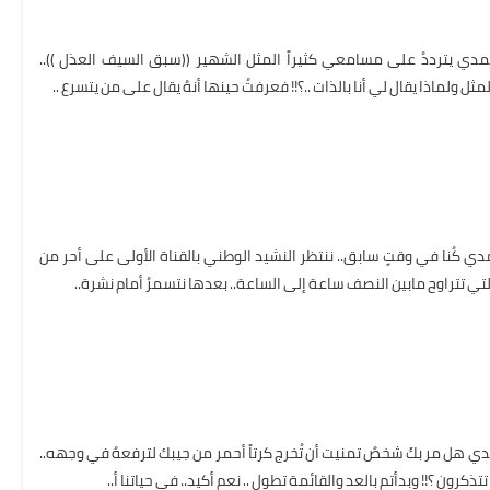
مدي يترددُ على مسامعي كثيراً المثل الشهير ((سبق السيف العذل ))..
ولماذا يقال لي أنا بالذات ..؟!! فعرفتُ حينها أنهُ يقال على من يتسرع ..
ي كُنا في وقتٍ سابق.. ننتظر النشيد الوطني بالقناة الأولى على أحر من
التي تتراوح مابين النصف ساعة إلى الساعة.. بعدها نتسمرُ أمام نشرة..
ي هل مر بكَ شخصٌ تمنيت أن تُخرج كرتاً أحمر من جيبك لترفعهُ في وجهه..
ذكرون ؟!! وبدأتم بالعد والقائمة تطول .. نعم أكيد.. في حياتنا أ..