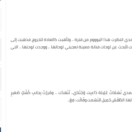
دي انتظرت هذا اليوووم من فترة .. وتأهبت كالعادة للخروج فذهبت إلى
لأبحث عن لوحات فنانة معينة تعجبني لوحاتها .. ووجدت لوحتها .. التي
سٓمٓاتٌ عٓلِيلة دٓاعبِت وٓجْنٓتاي.. تٓنٓهدْت .. ومٓررٓتُ بِجانبِ كُشْكٍ صٓغيرٍ
ها: الطٓقْسُ جٓمِيل ابْتٰسٓمت وقٓالٓت : فِعْ..