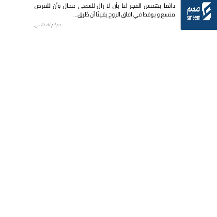
دائما يهمس الفجر لنا بأن لا زال للسعي مجال وأن للفرص
متسع و يوقظ في آفاق الروح يقينًا أن طُرق...
مرام الجهني