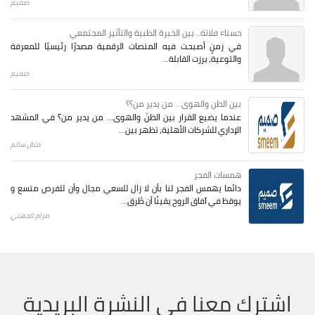
صميم
حسناء فلاتة.. بين الخبرة الطبية والتأثير المجتمعي
في زمنٍ أصبحت فيه المنصات الرقمية مصدرًا رئيسيًا للمعرفة
والتوعية، برزت القابلة...
صميم
بين الظن والهوى... من يدير من؟؟
عندما يضيع القرار بين الظنّ والهوى… من يدير من؟ في المشهد
الإداري للشركات الأهلية، تظهر بين...
منال سالم
همسات الفجر
دائما يهمس الفجر لنا بأن لا زال للسعي مجال وأن للفرص متسع و
يوقظ في آفاق الروح يقينًا أن طُرق...
مرام الجهني
اشترك معنا في النشرة البريدية