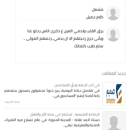
مشعل
كلام جميل
يرق القلب وتدمي العين ع ذكرى اناس رحلو عنا
ويأبى جرح رحيلهم الا ان يدمي..رحمهم المولى ..
سلم طيب كلماتك
جديد المقالات
في أدبِ الرعايةِ وحقِّ المساعدين
في تفاصيل حياتنا اليومية، يبرز جنودٌ مجهولون ينسجون بجهدهم
راحة أيامنا؛ إنهم "المساعدون في...
ديمة الشريف
الرضاعة الطبيعية.. استثمار في صحة الأم والطفل
حسناء أحمد فلاتة - المدينة المنورة: في عالم تتسارع فيه التغيرات
الصحية والمعرفية، تبقى...