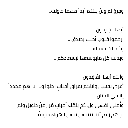
وجرحٌ لمْ ولنْ يلتئم أبداً مهما حاولت..
أيها الجَارحون..
ارحموا قلوب أحبت بصدق ..
و أعطت بسخاء..
وبذلت كل مابوسعها لإسعادكم ..
وأنتم أيها الفَاقِدون ..
أُعزي نفسي واياكم بفراق أحبابٍ رحلوا ولن نراهم مجدداً
إلا في الجنان..
وأُمني نفسي وإياكم بلقاءِ أحبابٍ مَر زمنٌ طويل ولم
نراهم رغم أننا نتنفس نفس الهواء سويةً..