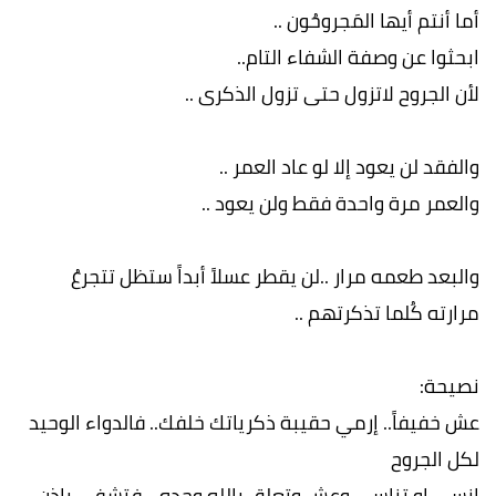
أما أنتم أيها المَجروحُون ..
ابحثوا عن وصفة الشفاء التام..
لأن الجروح لاتزول حتى تزول الذكرى ..
والفقد لن يعود إلا لو عاد العمر ..
والعمر مرة واحدة فقط ولن يعود ..
والبعد طعمه مرار ..لن يقطر عسلاً أبداً ستظل تتجرعُ
مرارته كُلما تذكرتهم ..
نصيحة:
عش خفيفاً.. إرمي حقيبة ذكرياتك خلفك.. فالدواء الوحيد
لكل الجروح
انسى او تناسى وعش وتعلق بالله وحده .. فتشفى باذن