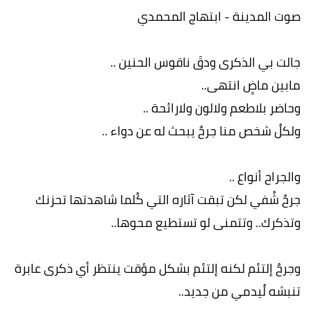
صوت المدينة - ابتهاج المحمدي
جالت بي الذكرى ودقَ ناقوس الحنين ..
مابين ماضٍ انتهى..
وحاضر بلاطعم ولالون ولارائحة ..
ولكلُ شخص منا جرحٌ يبحث له عن دواء ..
والجراح أنواع ..
جرحٌ شُفي لكن تبقت آثاره التي كُلما شاهدتها تحزنك
وتذكرك.. وتتمنى لو تستطيع محوها..
وجرحٌ إلتئم لكنه إلتئم بشكل مؤقت ينتظر أي ذكرى عابرة
تنبشه لُيدمي من جديد..