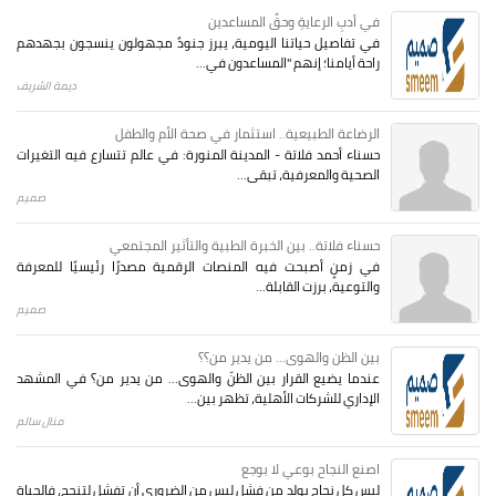
في أدبِ الرعايةِ وحقِّ المساعدين
في تفاصيل حياتنا اليومية، يبرز جنودٌ مجهولون ينسجون بجهدهم
راحة أيامنا؛ إنهم "المساعدون في...
ديمة الشريف
الرضاعة الطبيعية.. استثمار في صحة الأم والطفل
حسناء أحمد فلاتة - المدينة المنورة: في عالم تتسارع فيه التغيرات
الصحية والمعرفية، تبقى...
صميم
حسناء فلاتة.. بين الخبرة الطبية والتأثير المجتمعي
في زمنٍ أصبحت فيه المنصات الرقمية مصدرًا رئيسيًا للمعرفة
والتوعية، برزت القابلة...
صميم
بين الظن والهوى... من يدير من؟؟
عندما يضيع القرار بين الظنّ والهوى… من يدير من؟ في المشهد
الإداري للشركات الأهلية، تظهر بين...
منال سالم
اصنع النجاح بوعي لا بوجع
ليس كل نجاح يولد من فشل ليس من الضروري أن تفشل لتنجح، فالحياة