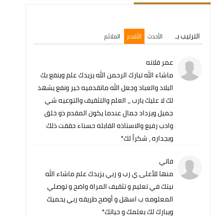
الترتيب بـ
الأحدث
الأقدم
الملائم
عمر فلاته
ماشاء الله تبارك الرحمن الله يزيدك علم وينفع بك
البلاد والعباد وجعل الله ماتقدميه خير ونفع يشهد
لك لا عليك يارب ،، العلم والتثقيف والتوعيه شي
جميل ويزداد جمال عندما يكون المقدم ذو خلق
وادب رفيع والاستاذه القابله حسناء حققت ذلك
وبجداره ، شكراً لك*
فاتي
منها للأعلى ي رب و ربي يزيدك علم ماشاء الله
نيتك في تعليم و تثقيف المراة واضح و توصلي
المعلومه ب اسهل و أوضح طريقه ربي يحميك
ويبارك لك بعلمك و حياتك*