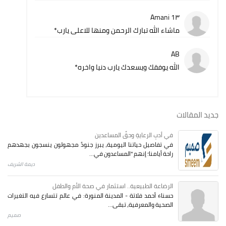
Amani 1٣
ماشاء الله تبارك الرحمن ومنها للاعلى يارب*
AB
الله يوفقك ويسعدك يارب دنيا واخره*
جديد المقالات
في أدبِ الرعايةِ وحقِّ المساعدين
في تفاصيل حياتنا اليومية، يبرز جنودٌ مجهولون ينسجون بجهدهم
راحة أيامنا؛ إنهم "المساعدون في...
ديمة الشريف
الرضاعة الطبيعية.. استثمار في صحة الأم والطفل
حسناء أحمد فلاتة - المدينة المنورة: في عالم تتسارع فيه التغيرات
الصحية والمعرفية، تبقى...
صميم