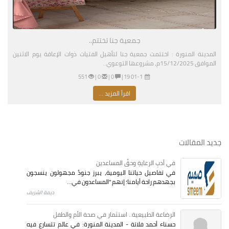
جمعية جنا تختتم..
المدينة المنورة : اختتمت جمعية جنا لتأهيل الفتيات ذوات الإعاقة يوم الاثنين
الموافق 15/12/2025م، مشروعها التوعوي..
01-11-2026 03:19 مساءً
|
0 |
0 |
551
اقرأ المزيد ...
جديد المقالات
في أدبِ الرعايةِ وحقِّ المساعدين
في تفاصيل حياتنا اليومية، يبرز جنودٌ مجهولون ينسجون
بجهدهم راحة أيامنا؛ إنهم "المساعدون في...
ديمة الشريف
الرضاعة الطبيعية.. استثمار في صحة الأم والطفل
حسناء أحمد فلاتة - المدينة المنورة: في عالم تتسارع فيه