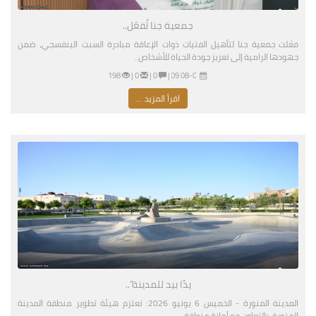
جمعية جنا تُفعّل..
فعّلت جمعية جنا لتأهيل الفتيات ذوات الإعاقة مبادرة السبت البنفسجي، ضمن
جهودها الرامية إلى تعزيز جودة الحياة للأشخاص..
08-01-2026 03:09 مساءً
|
0 |
0 |
198
اقرأ المزيد ...
يدًا بيد للمدينة”..
المدينة المنورة - الخميس 6 يونيو 2026: تعتزم هيئة تطوير منطقة المدينة
المنورة، بالتعاون مع أمانة منطقة..