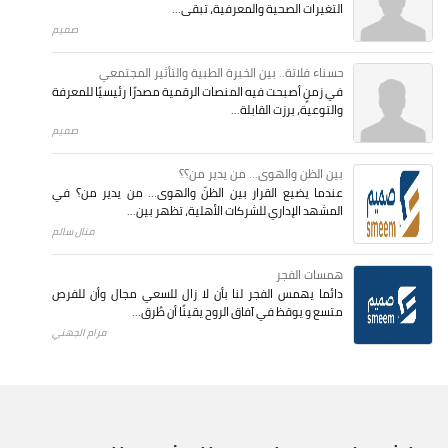
التغيرات الصحية والمعرفية، تبقى...
صميم
حسناء فلاتة.. بين الخبرة الطبية والتأثير المجتمعي
في زمنٍ أصبحت فيه المنصات الرقمية مصدرًا رئيسيًا للمعرفة
والتوعية، برزت القابلة...
صميم
بين الظن والهوى... من يدير من؟؟
عندما يضيع القرار بين الظنّ والهوى… من يدير من؟ في
المشهد الإداري للشركات الأهلية، تظهر بين...
منال سالم
همسات الفجر
دائما يهمس الفجر لنا بأن لا زال للسعي مجال وأن للفرص
متسع و يوقظ في آفاق الروح يقينًا أن طُرق...
مرام الجهني