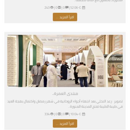
06-04-2026 04:52 مساءً
|
0 |
0 |
243
اقرأ المزيد ...
منتدى العمرة..
تصوير : رعد النخلي بعد انتهاء أجواء الروحانية في شهر رمضان واكتمال بهجة العيد
في طيبة الطيبة تفتح المدينة المنورة..
04-02-2026 07:10 مساءً
|
0 |
0 |
334
اقرأ المزيد ...