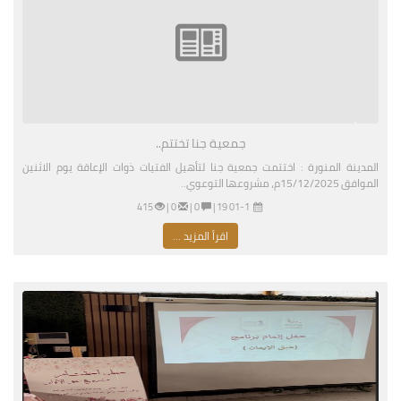
جمعية جنا تختتم..
المدينة المنورة : اختتمت جمعية جنا لتأهيل الفتيات ذوات الإعاقة يوم الاثنين
الموافق 15/12/2025م، مشروعها التوعوي..
01-11-2026 03:19 مساءً
|
0 |
0 |
415
اقرأ المزيد ...