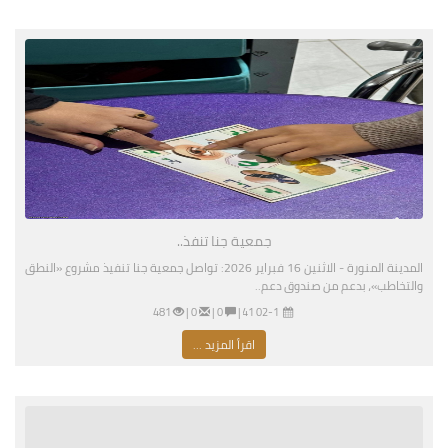
جمعية جنا تنفذ..
المدينة المنورة - الاثنين 16 فبراير 2026: تواصل جمعية جنا تنفيذ مشروع «النطق
والتخاطب»، بدعم من صندوق دعم..
02-16-2026 04:41 مساءً
|
0 |
0 |
481
اقرأ المزيد ...