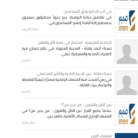
في أدبِ الرعايةِ وحقِّ المساعدين
في تفاصيل حياتنا اليومية، يبرز جنودٌ مجهولون ينسجون
بجهدهم راحة أيامنا؛ إنهم "المساعدون في...
ديمة الشريف
الرضاعة الطبيعية.. استثمار في صحة الأم والطفل
حسناء أحمد فلاتة - المدينة المنورة: في عالم تتسارع فيه
التغيرات الصحية والمعرفية، تبقى...
صميم
حسناء فلاتة.. بين الخبرة الطبية والتأثير المجتمعي
في زمنٍ أصبحت فيه المنصات الرقمية مصدرًا رئيسيًا للمعرفة
والتوعية، برزت القابلة...
صميم
بين الظن والهوى... من يدير من؟؟
عندما يضيع القرار بين الظنّ والهوى… من يدير من؟ في
المشهد الإداري للشركات الأهلية، تظهر بين...
منال سالم
همسات الفجر