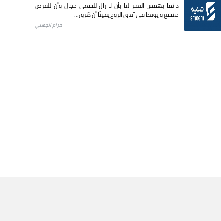
دائما يهمس الفجر لنا بأن لا زال للسعي مجال وأن للفرص
متسع و يوقظ في آفاق الروح يقينًا أن طُرق...
مرام الجهني