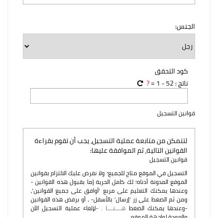
الجنس:
كود التحقق
ناتج :
52
-
1 =
?
قوانين التسجيل
لتتمكن من متابعة عملية التسجيل، يجب أن تقوم بقراءة
القوانين التالية، ثم الموافقة عليها:
قوانين التسجيل
التسجيل في الموقع متاح للجميع؛ ولا نفرض عليك الالتزام بقوانين
الموقع المدونة أدناه؛ لك كامل الحرية إما بقبول هذه القوانين -
وعندها يمكنك التعليم على مربع 'أوافق على جميع القوانين'،
ومن ثم الضغط على زر 'إرسال' بالأسفل- ، أو برفض هذه القوانين
-وعندها يمكنك الضغط
هــــنــــا
. -لإلغاء عملية التسجيل الآن
والعودة لواجهة الموقع