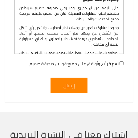
على الرغم من أن مديري ومشرفي صحيفة صميم سيبذلون
جهدهم لمنع المشاركات المسيئة، لكن من الصعب عليهم مراجعة
جميع المحتويات والمشاركات
جميع المشاركات تعبر عن وجهات نظر أصحابها، ولا تعبر بأي شكل
من الأشكال عن وجهة نظر أصحاب صحيفة صميم، أو أبعاد
المعلومات (مطوري ديموفنف) ، ولا يتحملون بذلك أي مسؤولية
نتيجة أي مخالفة .
بموافقتك على هذه الشروط، فإنك تضمن عدم إرسال أي مشاركات
تحتوي على عبارات (بذيئة، فظة ، ، حقودة، إشارات جنسية، تهديد)
نعم قرأت، وأوافق على جميع قوانين صحيفة صميم .
أو أي محتوى يخالف القوانين.
يحق لإدارة صحيفة صميم ممثلةً في مشرفها العام ومشرفيها
بمختلف رتبهم حذف أو تعديل أو نقل أي مشاركة يرون أنها
مخالفة، سواء كانت في غير قسمها الصحيح، أو غير قابلة للنشر، أو
إرسال
لأي سبب يعود لقوانين وتنظيمات صحيفة صميم الإدارية
والتنظيمية؛ ولا يحق لك الاعتراض على ذلك علنًا، سواء بكتابة
مقال بذلك، أو بإرسال رسائل خاصة للمشرف المعني؛ ولكن يمكنك
تقديم شكواك من خلال مراسلة الإدارة
اشترك معنا في النشرة البريدية