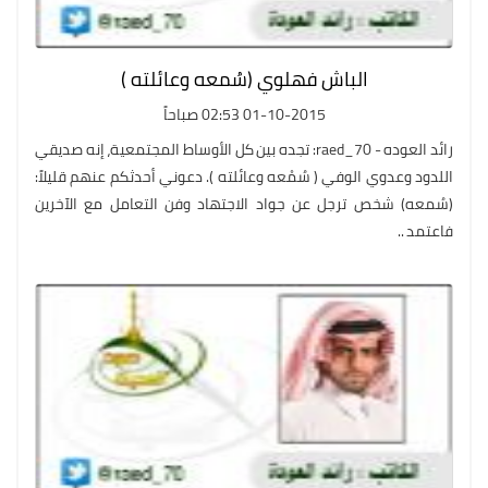
الباش فهلوي (سُمعه وعائلته )
01-10-2015 02:53 صباحاً
رائد العوده - raed_70: تجده بين كل الأوساط المجتمعية، إنه صديقي
اللدود وعدوي الوفي ( سُمْعه وعائلته ). دعوني أحدثكم عنهم قليلاً:
(سُمعه) شخص ترجل عن جواد الاجتهاد وفن التعامل مع الآخرين
فاعتمد ..