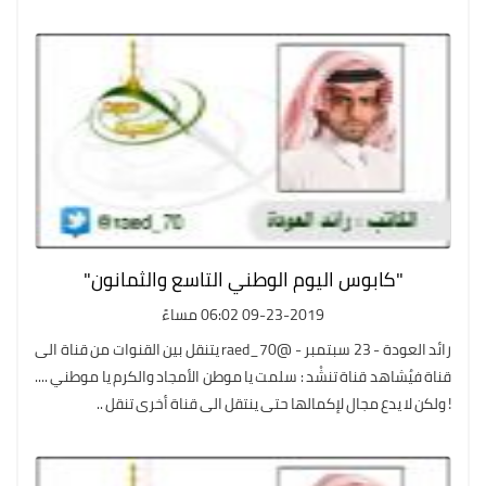
"كابوس اليوم الوطني التاسع والثمانون"
09-23-2019 06:02 مساءً
رائد العودة - 23 سبتمبر - @raed_70 يتنقل بين القنوات من قناة الى
قناة فيُشاهد قناة تنشْد : سلمت يا موطن الأمجاد والكرم يا موطني ....
! ولكن لا يدع مجال لإكمالها حتى ينتقل الى قناة أخرى تنقل ..