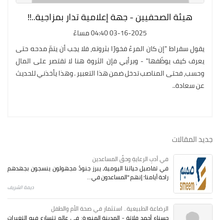
هيئة الصحفيين - جهة إعلامية تدار بمزاجية..!!
03-16-2025 04:40 مساءً
يقول سقراط "إن كان المرءُ فخورًا بثروته، فلا يجب أن يتمّ مدحه حتى
يعرف كيف يوظّفها" - وبرأيي فإن الثروة هنا لا تقتصر على المال
وحسب، فحتى المناصب تدخل ضمن هذا التعبير . وهذا يأخذني للحديث
عن سعادة..
جديد المقالات
في أدبِ الرعايةِ وحقِّ المساعدين
في تفاصيل حياتنا اليومية، يبرز جنودٌ مجهولون ينسجون بجهدهم
راحة أيامنا؛ إنهم "المساعدون في...
ديمة الشريف
الرضاعة الطبيعية.. استثمار في صحة الأم والطفل
حسناء أحمد فلاتة - المدينة المنورة: في عالم تتسارع فيه التغيرات