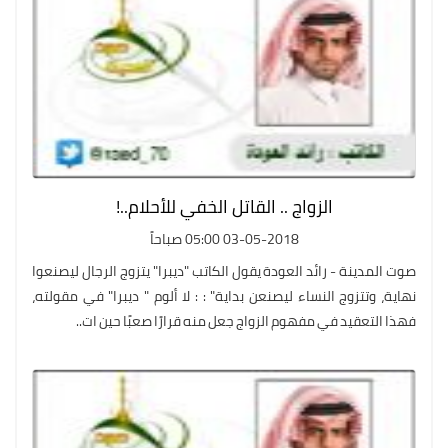
الزواج .. القاتل الخفي للأحلام..!
03-05-2018 05:00 صباحاً
صوت المدينة - رائد العودة يقول الكاتب "ديبرا" يتزوج الرجال ليصنعوا
نهاية، وتتزوج النساء ليصنعن بداية" : : لا ألوم " ديبرا" في مقولته،
فهذا التعقيد في مفهوم الزواج جعل منه قرارًا صعبًا حين ات..