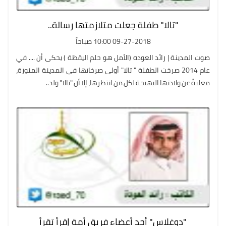
"تالا" طفلة جعلت متلازمتها رسالة..
09-27-2018 10:00 صباحاً
صوت المدينة | رائد العوده (الأمل هو حلم اليقظة ) يحكى أن .... في
عام 2014 صرخت الطفلة " تالا" أولى صرخاتها في المدينة المنورة،
معلنةً عن ولادتها البهيجة لكل من انتظرها، إلا أن "تالا" ولد..
"دوغلاس" أحد أعضاء فريق أمة إقرأ تقرأ