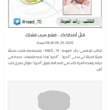
قللّ أصدقاءك .. فهم سبب فشلك
09-20-2020 09:36 مساءً
الكاتب الإعلامي: رائد العودة : RAED_70 : بالمصادفة قابلت صديقًا
صينيًا قديمًا لي يدعى "أندرو" ، "أندرو" هذا لديه فلسفات عديدة في
حياته، وهذه المرة كانت في الصداقة. يقول "أندرو": طوال عمري كنت
أس..