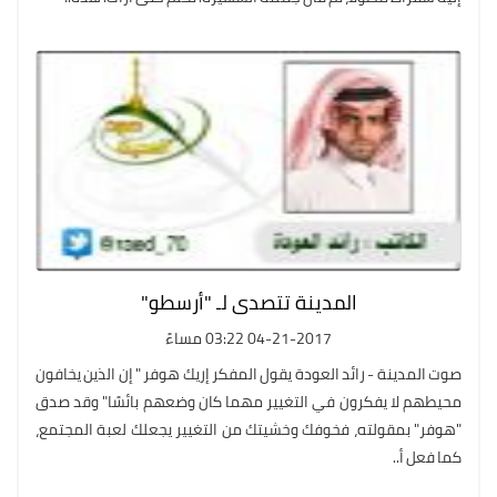
المدينة تتصدى لـ "أرسطو"
04-21-2017 03:22 مساءً
صوت المدينة - رائد العودة يقول المفكر إريك هوفر " إن الذين يخافون
محيطهم لا يفكرون في التغيير مهما كان وضعهم بائسًا" وقد صدق
"هوفر" بمقولته، فخوفك وخشيتك من التغيير يجعلك لعبة المجتمع،
كما فعل أ..