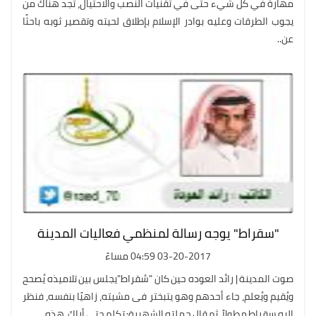
مهارة في كل شيء حتى في تقنيات النصب والاحتيال، تجد هناك من
يجوب الطرقات وعليه بوادر الإسلام بإطلاق لحيته وتقصير ثوبه باحثًا
عن..
"سقراط" يوجه رسالة لمنظمي فعاليات المدينة
03-20-2017 04:59 مساءً
صوت المدينة | رائد العوده حين كان "سُقراط"يجلس بين تلاميذه يُصحح
ويُقيم ويُعلم، جاء أحدهم وهو يتبختر فى مشيته، زاهيًا بنفسه، فنظر
إليه سقراط مطولاً، ثم قال جملته الشهيرة: تكلم حتى أراك. هذه..