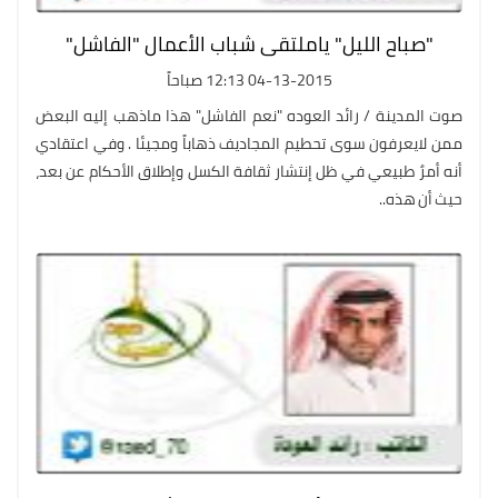
"صباح الليل" ياملتقى شباب الأعمال "الفاشل"
04-13-2015 12:13 صباحاً
صوت المدينة / رائد العوده "نعم الفاشل" هذا ماذهب إليه البعض
ممن لايعرفون سوى تحطيم المجاديف ذهاباً ومجيئا . وفي اعتقادي
أنه أمرٌ طبيعي في ظل إنتشار ثقافة الكسل وإطلاق الأحكام عن بعد،
حيث أن هذه..