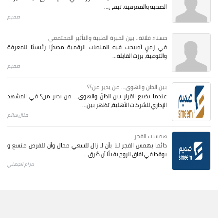
الصحية والمعرفية، تبقى...
صميم
حسناء فلاتة.. بين الخبرة الطبية والتأثير المجتمعي
في زمنٍ أصبحت فيه المنصات الرقمية مصدرًا رئيسيًا للمعرفة
والتوعية، برزت القابلة...
صميم
بين الظن والهوى... من يدير من؟؟
عندما يضيع القرار بين الظنّ والهوى… من يدير من؟ في المشهد
الإداري للشركات الأهلية، تظهر بين...
منال سالم
همسات الفجر
دائما يهمس الفجر لنا بأن لا زال للسعي مجال وأن للفرص متسع و
يوقظ في آفاق الروح يقينًا أن طُرق...
مرام الجهني