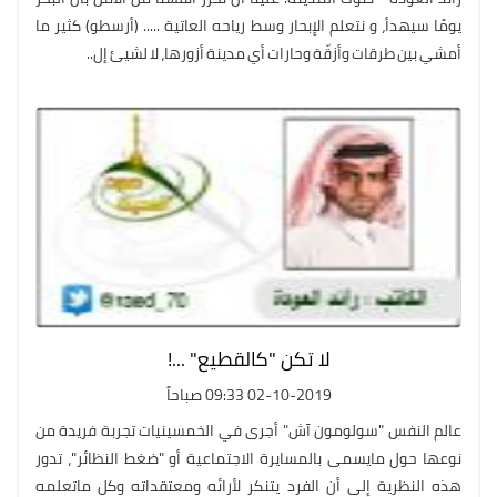
يومًا سيهدأ، و نتعلم الإبحار وسط رياحه العاتية ..... (أرسطو) كثير ما
أمشي بين طرقات وأزقّة وحارات أي مدينة أزورها، لا لشيئ إل..
لا تكن "كالقطيع" ...!
02-10-2019 09:33 صباحاً
عالم النفس "سولومون آش" أجرى في الخمسينيات تجربة فريدة من
نوعها حول مايسمى بالمسايرة الاجتماعية أو "ضغط النظائر"، تدور
هذه النظرية إلى أن الفرد يتنكر لأرائه ومعتقداته وكل ماتعلمه