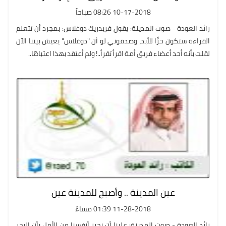
10-17-2018 08:26 صباحاً
رائد العودة - صوت المدينة: يقول فريدريك دوغلاس: بمجرد أن تتعلم
القراءة ستكون حرًّا للأبد، وصدقوني لو أن "دوغلاس" يعيش بيننا الآن
لقلت بأنه أحد أعضاء فريق أمة اقرأ تقرأ..! ولم أعتقد بهذا اعتباطًا..
عين المدينة .. وأصبح للمدينة عين
11-28-2018 01:39 مساءً
رائد العودة - صوت المدينة: علينا أن نحرر أنفسنا من الأمل بأن البحر