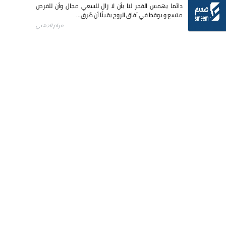
دائما يهمس الفجر لنا بأن لا زال للسعي مجال وأن للفرص
متسع و يوقظ في آفاق الروح يقينًا أن طُرق...
مرام الجهني