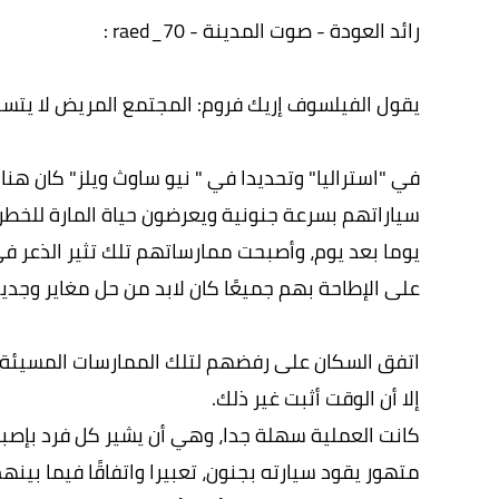
رائد العودة - صوت المدينة - raed_70 :
يقول الفيلسوف إريك فروم: المجتمع المريض لا يتسا
في "استراليا" وتحديدا في " نيو ساوث ويلز" كان ه
سياراتهم بسرعة جنونية ويعرضون حياة المارة للخطر، و
يوما بعد يوم، وأصبحت ممارساتهم تلك تثير الذعر 
على الإطاحة بهم جميعًا كان لابد من حل مغاير وجدي
اتفق السكان على رفضهم لتلك الممارسات المسيئة، ف
إلا أن الوقت أثبت غير ذلك.
كانت العملية سهلة جدا، وهي أن يشير كل فرد بإصب
متهور يقود سيارته بجنون، تعبيرا واتفاقًا فيما بي