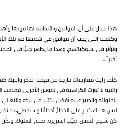
هذا مثال على أن القوانين والأنظمة لها قوتها وأه
وكلمته التي يجب أن تتوافق في هدفها مع تلك الأن
وتؤثر في سلوكياتهم، وهذا ما يظهر جليًّا في الم
أخيراً....
كلّما رأيت ممارسات خارجة عن قيمنا، تذكر واجبك 
راقية لا تورّث الكراهية في نفوس الآخرين، فصاحب 
باحتوائه والصبر عليه أفضل بكثير من نبذه والتعالي ع
ليس هناك كبير على الخطأ، أخطأنا وسنخطيء دائمًا
كن سليم النفس، طيّب السريرة، صححّ السلوك، ولكن آ