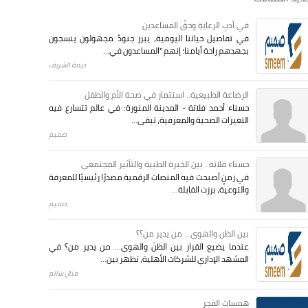
في أدبِ الرعايةِ وحقِّ المساعدين
في تفاصيل حياتنا اليومية، يبرز جنودٌ مجهولون ينسجون
بجهدهم راحة أيامنا؛ إنهم "المساعدون في...
ديمة الشريف
الرضاعة الطبيعية.. استثمار في صحة الأم والطفل
حسناء أحمد فلاتة - المدينة المنورة: في عالم تتسارع فيه
التغيرات الصحية والمعرفية، تبقى...
صميم
حسناء فلاتة.. بين الخبرة الطبية والتأثير المجتمعي
في زمنٍ أصبحت فيه المنصات الرقمية مصدرًا رئيسيًا للمعرفة
والتوعية، برزت القابلة...
صميم
بين الظن والهوى... من يدير من؟؟
عندما يضيع القرار بين الظنّ والهوى… من يدير من؟ في
المشهد الإداري للشركات الأهلية، تظهر بين...
منال سالم
همسات الفجر