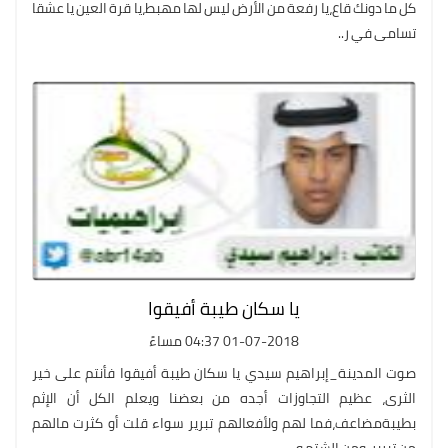
كل ما دونك قاع،يا رفعة من الأرض ليس لها مهبط،يا قرة العين يا عشقا
تسامى في ر..
يا سكان طيبة أفيقوا
01-07-2018 04:37 مساءً
صوت المدينة_إبراهيم سيدي يا سكان طيبة أفيقوا فأنتم على خير
الثرى، عظيم التجاوزات أجده من بعضنا ويعلم الكل أن الإثم
بطيبةمضاعف،فما لهم ولأفعالهم تبرير سواء قلت أو كثرت مالهم