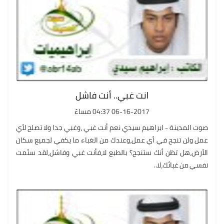
انت غبي.. أنت فاشل
06-16-2017 04:37 مساءً
صوت المدينة - ابراهيم سيدي نعم أنت غبي ،وغبي جدا ولا تصلح لأي
عمل ولن تنجح في أي عمل،وعندك من الغباء ما يكفي لجميع سكان
الأرض،هل تظن أنك ستنجح؟ بالطبع لا،فأنت غبي وفاشل،لقد سئمت
نفسي من غبائك،لا..