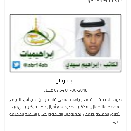
من تبرير، ومن الشتم و..
بابا فرحان
01-30-2018 02:54 مساءً
صوت المدينة _ بقلم/ إبراهيم سيدي "بابا فرحان "من أبدع البرامج
المخصصة للأطفال ،له ذكريات عديدة مع أجيال عاصرته ،كان يربي فيها
الأخلاق الحميدة ،وبعض المعلومات القيمة والحكايا الشقية الممتعة
، تس..