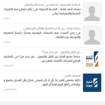
الرضاعة الطبيعية.. استثمار في صحة الأم والطفل
حسناء أحمد فلاتة - المدينة المنورة: في عالم تتسارع فيه التغيرات
الصحية والمعرفية، تبقى...
صميم
حسناء فلاتة.. بين الخبرة الطبية والتأثير المجتمعي
في زمنٍ أصبحت فيه المنصات الرقمية مصدرًا رئيسيًا للمعرفة
والتوعية، برزت القابلة...
صميم
بين الظن والهوى... من يدير من؟؟
عندما يضيع القرار بين الظنّ والهوى… من يدير من؟ في المشهد
الإداري للشركات الأهلية، تظهر بين...
منال سالم
همسات الفجر
دائما يهمس الفجر لنا بأن لا زال للسعي مجال وأن للفرص متسع و
يوقظ في آفاق الروح يقينًا أن طُرق...
مرام الجهني