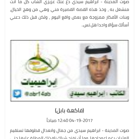
صوت المدينة - ابراهيم سيدي دع عنك عزيزي الشاب كل ما أنت
منشغل به ، وخذ هذه القصة القصيرة مني وهي من وهج الخيال،
وبنات الأفكار ممزوجة مع بعض واقع اليوم ، ولكن قبل ذلك دعني
أسألك سؤالا واحدا هل تس..
(فاكهة بابل)
04-19-2017 12:40 صباحاً
صوت المدينة - ابراهيم سيدي من جمال وانعدال قطوفها تستقيم
العثرات رغم اعوجاجها، وما أن تفتح شباك نافذتك المطلة عليها حتى