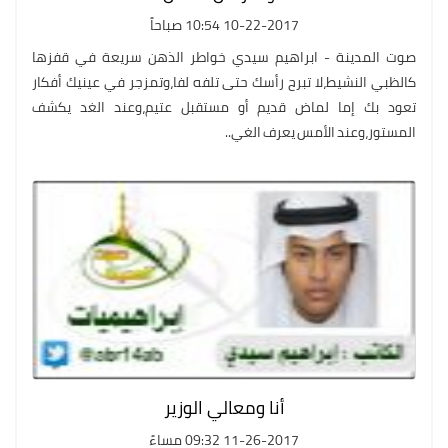
10-22-2017 10:54 صباحاً
صوت المدينة - ابراهيم سيدي خواطر الذهن سريعة في قفزها
كالظبي النشيط،لا تبرح رأسك حتى تلفه لفا،وتمزجر في عينيك أفكار
تعود بك إما لماض قديم أو مستقبل عتيم،وعند الغد يكشف
المستور،وعند الأمس يعرف الغي..
أنا ومعالي الوزير
11-26-2017 09:32 مساءً