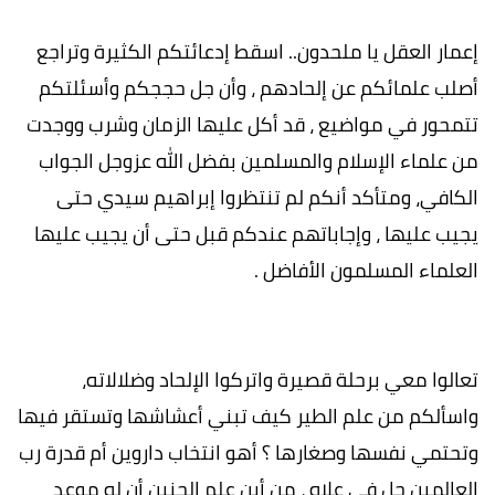
إعمار العقل يا ملحدون.. اسقط إدعائتكم الكثيرة وتراجع
أصلب علمائكم عن إلحادهم ، وأن جل حججكم وأسئلتكم
تتمحور في مواضيع ، قد أكل عليها الزمان وشرب ووجدت
من علماء الإسلام والمسلمين بفضل الله عزوجل الجواب
الكافي، ومتأكد أنكم لم تنتظروا إبراهيم سيدي حتى
يجيب عليها ، وإجاباتهم عندكم قبل حتى أن يجيب عليها
العلماء المسلمون الأفاضل .
تعالوا معي برحلة قصيرة واتركوا الإلحاد وضلالاته،
واسألكم من علم الطير كيف تبني أعشاشها وتستقر فيها
وتحتمي نفسها وصغارها ؟ أهو انتخاب داروين أم قدرة رب
العالمين جل في علاه ، من أين علم الجنين أن له موعد