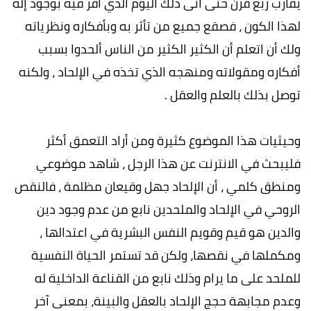
يقارب ربع قرن حتى أتى ذلك اليوم الذي أقر فيه بوجود إله
لهذا الكون ، فصقع جميع من تأثر به وبأفكاره ونظرياته
ولك أن اتعلم أن الكثير الكثير من الناس ألحدوا بسبب
أفكاره ومقولاته ومنهجه الذي تخذه في الإلحاد ، ولكنه
توصل بذلك بالعلم والعقل .
وحيثيات هذا الموضوع كثيرة ومن أراد التعمق أكثر
فليبحث في الانترنت عن هذا الرجل ، شاهد موضوعي
ومنطق كلمي ، أن الإلحاد جهل وقيعان مظلمة ، فالنقص
الروحي في الإلحاد والملحدين نابع من عدم وجود دين
والدين هو قيم وقويم النفس البشرية في اعتدالها ،
ومكملها في نقصها، ولكن قد تستمر الحياة النفسية
للملحد على ما يرام وذلك نابع من القناعة الداخلية له
وعدم مجابهة حجج اﻹلحاد بالعقل والبينة، بمعنى آخر