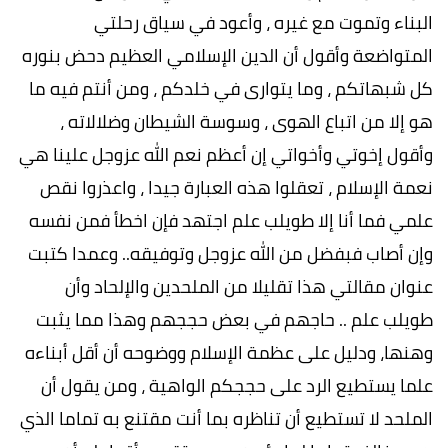
البناء وتموت مع غيره ، وأعود في سياق رحلتي
المتواضعة وأقول أن الدين الإسلامي العظيم دحض بنوره
كل شبهاتكم ، وما يتوارى في خلدكم ، ومن أنتم فيه ما
هو إلا من اتباع الهوى ، وسوسة الشيطان وضلالاته ،
وأقول إخوتي وأخواتي إن أعظم نعم الله عزوجل علينا هي
نعمة الإسلام ، تعقلوا هذه العبارة جيدا ، واعذروا نقص
علمي فما أنا إلا طويلب علم اجتهد فإن اخطأ فمن نفسه
وإن أصاب فبفضل من الله عزوجل وتوفيقه.. وعمدا كتبت
عنوان مقالتي هذا تقليلا من الملحدين والإلحاد وأن
طويلب علم .. حاجهم في بعض حججهم وهذا مما يثبت
وهنها، ودليل على عظمة الإسلام ووضوحه أن أقل أبناءه
علما يستطيع الرد على حججكم الواهية ، ومن يقول أن
الملحد لا تستطيع أن تناظره بما أنت مقتنع به تماما الذي