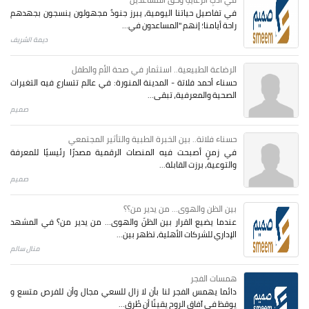
في تفاصيل حياتنا اليومية، يبرز جنودٌ مجهولون ينسجون بجهدهم
راحة أيامنا؛ إنهم "المساعدون في...
ديمة الشريف
الرضاعة الطبيعية.. استثمار في صحة الأم والطفل
حسناء أحمد فلاتة - المدينة المنورة: في عالم تتسارع فيه التغيرات
الصحية والمعرفية، تبقى...
صميم
حسناء فلاتة.. بين الخبرة الطبية والتأثير المجتمعي
في زمنٍ أصبحت فيه المنصات الرقمية مصدرًا رئيسيًا للمعرفة
والتوعية، برزت القابلة...
صميم
بين الظن والهوى... من يدير من؟؟
عندما يضيع القرار بين الظنّ والهوى… من يدير من؟ في المشهد
الإداري للشركات الأهلية، تظهر بين...
منال سالم
همسات الفجر
دائما يهمس الفجر لنا بأن لا زال للسعي مجال وأن للفرص متسع و
يوقظ في آفاق الروح يقينًا أن طُرق...