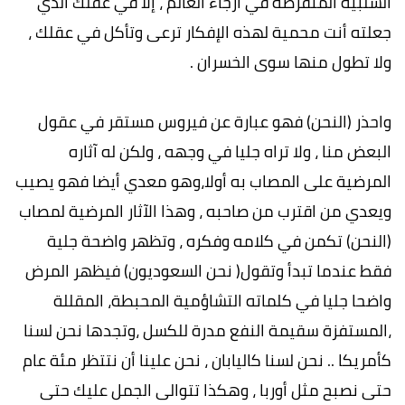
السلبية المنقرضة في أرجاء العالم ، إلا في عقلك الذي
جعلته أنت محمية لهذه الإفكار ترعى وتأكل في عقلك ،
ولا تطول منها سوى الخسران .
واحذر (النحن) فهو عبارة عن فيروس مستقر في عقول
البعض منا ، ولا تراه جليا في وجهه ، ولكن له آثاره
المرضية على المصاب به أولا،وهو معدي أيضا فهو يصيب
ويعدي من اقترب من صاحبه ، وهذا الآثار المرضية لمصاب
(النحن) تكمن في كلامه وفكره ، وتظهر واضحة جلية
فقط عندما تبدأ وتقول( نحن السعوديون) فيظهر المرض
واضحا جليا في كلماته التشاؤمية المحبطة، المقللة
،المستفزة سقيمة النفع مدرة للكسل ،وتجدها نحن لسنا
كأمريكا .. نحن لسنا كاليابان ، نحن علينا أن نتتظر مئة عام
حتى نصبح مثل أوربا ، وهكذا تتوالى الجمل عليك حتى