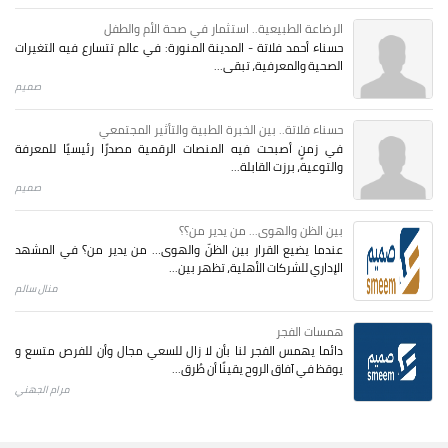
الرضاعة الطبيعية.. استثمار في صحة الأم والطفل
حسناء أحمد فلاتة - المدينة المنورة: في عالم تتسارع فيه التغيرات
الصحية والمعرفية، تبقى...
صميم
حسناء فلاتة.. بين الخبرة الطبية والتأثير المجتمعي
في زمنٍ أصبحت فيه المنصات الرقمية مصدرًا رئيسيًا للمعرفة
والتوعية، برزت القابلة...
صميم
بين الظن والهوى... من يدير من؟؟
عندما يضيع القرار بين الظنّ والهوى… من يدير من؟ في المشهد
الإداري للشركات الأهلية، تظهر بين...
منال سالم
همسات الفجر
دائما يهمس الفجر لنا بأن لا زال للسعي مجال وأن للفرص متسع و
يوقظ في آفاق الروح يقينًا أن طُرق...
مرام الجهني