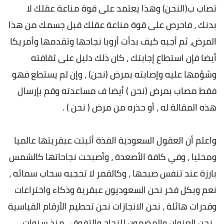
تصاب ب(النحن) وهذا يعتمد على قوة مناعة عقلك لا
بدنك ، فاحرص على قوة مناعة عقلك قبل جسمك من هذا
المرض، ثم أجبه كيف بدأت أروبا نجاحها وتقدمها وأمريكا
أيضا فإن استطاع إجابتك ، كان ذلك دليل على ثقافته
وشؤمها عليه وإصابته بمرض (نحن) ، وإن لم يستطع فهو
فقط مصاب بمرض (نحن ) أيضا ف مساعدته وقم بإرسال
هذه المقالة له ، أو حذره من مرض ( نحن ) .
واعلم أن العقول السعودية الفذة أثبتت عبقريتها عالميا
ومحليا ، وفي كافة الأصعدة ، وأصبحت نجاحاتها كالشمس
بارزة عند تنفس صبحها ، وكالقمر لا تحجبه سحاب سمائه ،
نعم وبكل فخر نحن السعوديون عبقرية وذكاء واختراعات
وقدرات هائلة ، نحن الانجازات نحن تحطيم الأرقام القياسية
، نحن العنوان والمضمون للنجاح والتفوق ، منذ سنوات