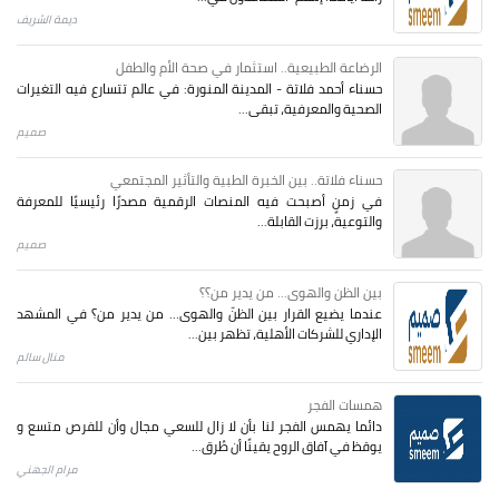
ديمة الشريف
الرضاعة الطبيعية.. استثمار في صحة الأم والطفل
حسناء أحمد فلاتة - المدينة المنورة: في عالم تتسارع فيه التغيرات
الصحية والمعرفية، تبقى...
صميم
حسناء فلاتة.. بين الخبرة الطبية والتأثير المجتمعي
في زمنٍ أصبحت فيه المنصات الرقمية مصدرًا رئيسيًا للمعرفة
والتوعية، برزت القابلة...
صميم
بين الظن والهوى... من يدير من؟؟
عندما يضيع القرار بين الظنّ والهوى… من يدير من؟ في المشهد
الإداري للشركات الأهلية، تظهر بين...
منال سالم
همسات الفجر
دائما يهمس الفجر لنا بأن لا زال للسعي مجال وأن للفرص متسع و
يوقظ في آفاق الروح يقينًا أن طُرق...
مرام الجهني