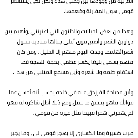
العربية من وجودها بين جملي هذه،ولكن لكي يستشعر
قومي هول المقارنة وضعفها.
وهذا من بعض الخيالات والظنون التي اعترتني ،وأهيم بين
دواوين الشعر وأصيح فوق أعلى جبالها منادية فحول
شعرائها،فما وجدت اليوم منهم إلا القليل ، ومن كان
منهم يسمى بليغا يكسر عظمي بحجة اللهجة فما
استقام كلمه ولا شعره وأين مسمع المتنبي من هذا .
وأين فصاحة الفرزدق عنه في خلده يحسب أنه أحسن عملا
فوالله ماهو بحسن ما عمل،ومع ذلك أظل شاكرة له فهو
لم يهجرني هجرا قبيحا مثل غيره من قومي .
صرت كسيرة وما انكساري إلا بهجر قومي لي ، وما يجبر