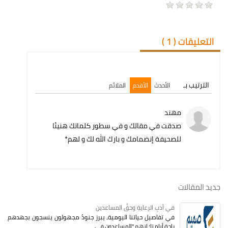
التعليقات (
1
)
الترتيب بـ
الأحدث
الأقدم
الملائم
مهند
صدقت في مقالك و في سطور كلماتك هنيئا
للصحيفة إنضمامك و بارك الله لك و لهم*
جديد المقالات
في أدبِ الرعايةِ وحقِّ المساعدين
في تفاصيل حياتنا اليومية، يبرز جنودٌ مجهولون ينسجون بجهدهم
راحة أيامنا؛ إنهم "المساعدون في...