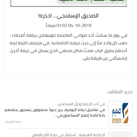
الصديق الإسفنجي... احذره!
04-10-2019 07:02 صباحاً
في يوم ما سكنتُ أحد ضواحي العاصمة كوبنهاجن برفقة أصدقاء ؛
ذهب كل واحد منّا إلى حيث غرفته الخاصة به ، في منتصف الليلة ثمة
أحدهم يطرق الباب فتحتُ فكان صديقي الذي يسكن في غرفة أخرى
إنه يسألني عن طريقة تش..
جديد المقالات
في أدبِ الرعايةِ وحقِّ المساعدين
في تفاصيل حياتنا اليومية، يبرز جنودٌ مجهولون ينسجون بجهدهم
راحة أيامنا؛ إنهم "المساعدون في...
ديمة الشريف
الرضاعة الطبيعية.. استثمار في صحة الأم والطفل