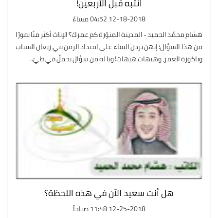
انتبه قبل الأربعين!
12-18-2018 04:52 مساءً
هشام محمّد الحميد - المدينة المنوّرة كم عمرك؟ الإناث أكثر منّا نفورًا
من هذا السؤال؛ إنهن يردنَ البقاء على امتداد الزمن في ريعان الشباب
وباكورة العمر، وهيهات هيهات! ويا له من سؤال يحملُ في طيّ..
هل أنت سعيد الآن في هذه اللحظة؟
12-25-2018 11:48 صباحاً