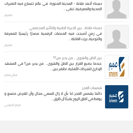
حسناء أحمد فلاتة - المدينة المنورة: في عالم تتسارع فيه التغيرات
الصحية والمعرفية، تبقى...
صميم
حسناء فلاتة.. بين الخبرة الطبية والتأثير المجتمعي
في زمنٍ أصبحت فيه المنصات الرقمية مصدرًا رئيسيًا للمعرفة
والتوعية، برزت القابلة...
صميم
بين الظن والهوى... من يدير من؟؟
عندما يضيع القرار بين الظنّ والهوى… من يدير من؟ في المشهد
الإداري للشركات الأهلية، تظهر بين...
منال سالم
همسات الفجر
دائما يهمس الفجر لنا بأن لا زال للسعي مجال وأن للفرص متسع و
يوقظ في آفاق الروح يقينًا أن طُرق...
مرام الجهني