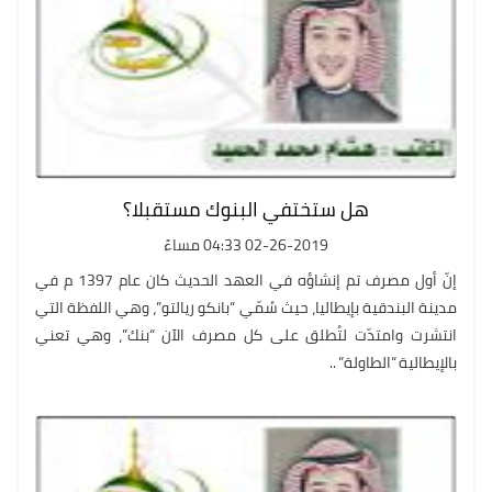
هل ستختفي البنوك مستقبلا؟
02-26-2019 04:33 مساءً
إنّ أول مصرف تم إنشاؤه في العهد الحديث كان عام 1397 م في
مدينة البندقية بإيطاليا، حيث سُمّي “بانكو ريالتو”، وهي اللفظة التي
انتشرت وامتدّت لتُطلق على كل مصرف الآن “بنك”، وهي تعني
بالإيطالية “الطاولة” ..