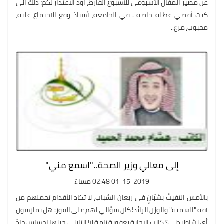
عن مصير المقال الأسبوعي للأسبوع الفارط، أود الاعتذار لكم؛ ذلك أني
كنت أقضي عطلة خاصة . في الجامعة، أستاذ وقع الاجتماع عليه،
محبوب، مرغ..
إلى معالي وزير الصحة..."اسمع مني"
01-15-2019 02:48 مساءً
بالأمس التقيتُ بشبّانٍ في ريعان الشباب، لا تكاد الأقدام تحملهم من
آفة "السمنة" والوزن الزائد! كان سؤالي لهم على الفور: هل تمارسون
أي نشاط بدني؟ كانت الإجابة بعفوية تامة لا! انتابني حينها إحساس جادّ