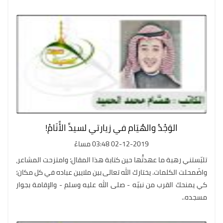
الوَجْدُ والهُيَام في زيارتي لسيدِّ الأًنَامْ!
02-12-2019 03:48 مساءً
تلبّستني رهبة ما عهدتُّها حين كتابة هذا المقال؛ وامتزحت المشاعر،
واضّمحلت الكلمات. يختارك الله تعالى بين ملايين عباده في كل مكان؛
كي يمنحك القرب من نبيّه - صلى الله عليه وسلم - والإقامة بجوار
مسجده..