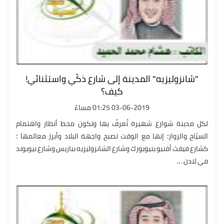
"شانزوليزيه" المدينة إلى شارع ذكّي واستثنائي!
كيف؟
03-06-2019 01:25 مساءً
لكل مدينة شوارع شهيرة تُعرفُ بها وتكون محط أنظار واهتمام
السيّاح والزوار؛ إنها مع الوقت تصبح واجهة البلاد وأبرز معالمها ؛
كشارع فيفث أفنيو بنيويورك وشارع الشانزوليزيه بباريس وشارع نيوبوند
في لندن . ..