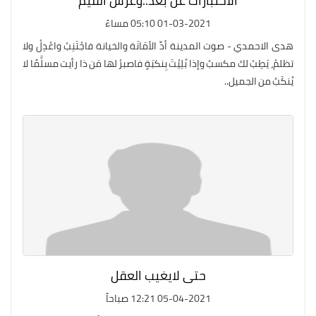
الاختبارات عن بعد..وغرس القيم
01-03-2021 05:10 مساءً
هدى الاحمدي - صوت المدينة أدِّ الأمَانَة والخيانة فاجْتَنِبْ واعْدِلْ ولا
تظلمْ، يَطِبْ لك مكسبُ وإذا بُلِيْتَ بِنكبَةٍ فاصبرْ لها مَن ذا رأيت مسلَّمًا لا
يُنكَبُ من الجميل..
حتى لايغيب العقل
05-04-2021 12:21 صباحاً