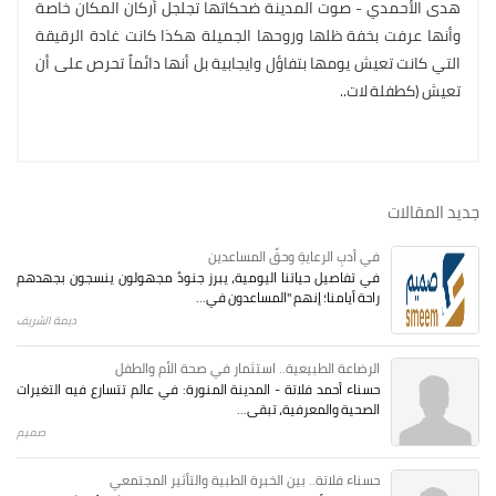
هدى الأحمدي - صوت المدينة ضحكاتها تجلجل أركان المكان خاصة
وأنها عرفت بخفة ظلها وروحها الجميلة هكذا كانت غادة الرقيقة
التي كانت تعيش يومها بتفاؤل وايجابية بل أنها دائماً تحرص على أن
تعيش (كطفلة لات..
جديد المقالات
في أدبِ الرعايةِ وحقِّ المساعدين
في تفاصيل حياتنا اليومية، يبرز جنودٌ مجهولون ينسجون بجهدهم
راحة أيامنا؛ إنهم "المساعدون في...
ديمة الشريف
الرضاعة الطبيعية.. استثمار في صحة الأم والطفل
حسناء أحمد فلاتة - المدينة المنورة: في عالم تتسارع فيه التغيرات
الصحية والمعرفية، تبقى...
صميم
حسناء فلاتة.. بين الخبرة الطبية والتأثير المجتمعي