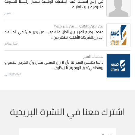
في زمنٍ أصبحت فيه المنصات الرقمية مصدرًا رئيسيًا للمعرفة
والتوعية، برزت القابلة...
صميم
بين الظن والهوى... من يدير من؟؟
عندما يضيع القرار بين الظنّ والهوى… من يدير من؟ في المشهد
الإداري للشركات الأهلية، تظهر بين...
منال سالم
همسات الفجر
دائما يهمس الفجر لنا بأن لا زال للسعي مجال وأن للفرص متسع و
يوقظ في آفاق الروح يقينًا أن طُرق...
مرام الجهني
اشترك معنا في النشرة البريدية