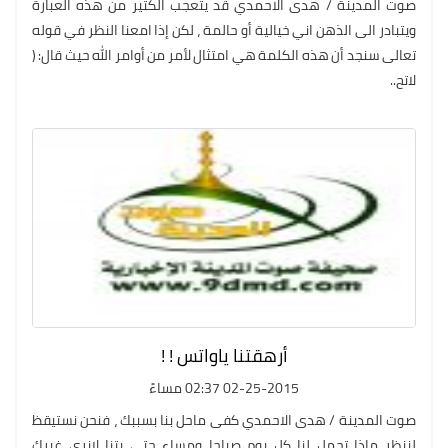
صوت المدينة / هدى الاحمدي قد يتعجب الكثير من هذه العبارة
ويتبادر الى الذهن اني خيالية أو حالمة ، لكن إذا امعنا النظر في قوله
تعالى سنجد أن هذه الكلمة هي امتثال لأمر من أوامر الله حيث قال: (
لاتح..
أرهقتنا ياواتس ! !
02-25-2015 02:37 مساءً
صوت المدينة / هدى الاحمدي كفى ماحل بنا بسببك ، فنحن نستيقظ
لننظر ماذا تحمل لنا كل يوم صباحا ومساء حتى بتنا لانرى غيرك