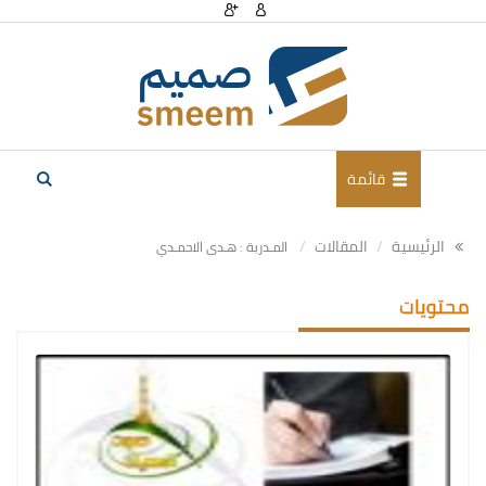
قائمة
الرئيسية
المقالات
المـدربة : هـدى الاحمـدي
محتويات