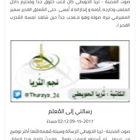
صوت المدينة - ثريا الحويطي كان لاعب خلوق جداً ومُحترم داخل
الملعب وخارجه ,أيامه و إنجازاته لا تُنسى . حتى المُعلق القدير سمير
المعيرفي نبرة صوته وهو مـعجب جداً حين شاهد لمسة المُدرب
القدير ا..
رسالتي إلى المُعلم
09-15-2017 02:12 مساءً
صوت المدينة - ثريا الحويطي الرسالة وسيلة مُهمة لأنها أكثر توضيح
من غيرها , لم أستطع الصمت طويلاً ، فقررتُ كِتابة هذا المقال