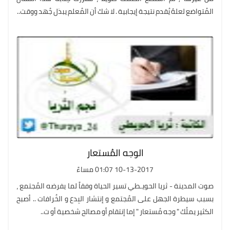
المُتواضع لعلهُ يُقدم نتيجة إيجابية . لا شك أن المُعلم يبذل جُهد ووقت..
الوجه المُستعار
10-13-2017 01:07 مساءً
صوت المدينة - ثريا الحويـطي تسير الحياة وفقاً لما يفرضه المُجتمع ،
بسبب سيطرة الجهل على المُجتمع و إنتشار البِدع و الخُرافات .. أصبح
الكثير يملُك " وجه مُستعار " إما إنتقام أو مصالح شخصية أو ت..