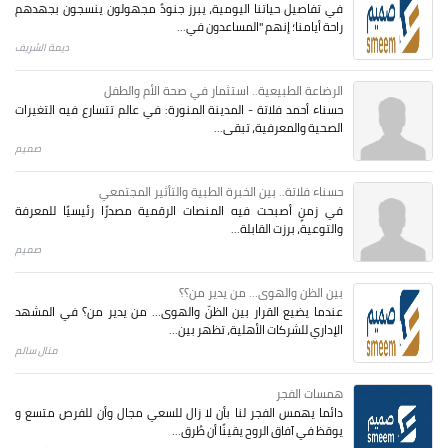
في تفاصيل حياتنا اليومية، يبرز جنودٌ مجهولون ينسجون بجهدهم
راحة أيامنا؛ إنهم "المساعدون في...
ديمة الشريف
الرضاعة الطبيعية.. استثمار في صحة الأم والطفل
حسناء أحمد فلاتة - المدينة المنورة: في عالم تتسارع فيه التغيرات
الصحية والمعرفية، تبقى...
صميم
حسناء فلاتة.. بين الخبرة الطبية والتأثير المجتمعي
في زمنٍ أصبحت فيه المنصات الرقمية مصدرًا رئيسيًا للمعرفة
والتوعية، برزت القابلة...
صميم
بين الظن والهوى... من يدير من؟؟
عندما يضيع القرار بين الظنّ والهوى… من يدير من؟ في المشهد
الإداري للشركات الأهلية، تظهر بين...
منال سالم
همسات الفجر
دائما يهمس الفجر لنا بأن لا زال للسعي مجال وأن للفرص متسع و
يوقظ في آفاق الروح يقينًا أن طُرق...