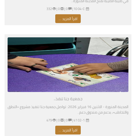
في طيبة الطيبة تفتح المدينة المنورة..
04-02-2026 07:10 مساءً
|
0 |
0 |
332
اقرأ المزيد ...
جمعية جنا تنفذ..
المدينة المنورة - الاثنين 16 فبراير 2026: تواصل جمعية جنا تنفيذ مشروع «النطق
والتخاطب»، بدعم من صندوق دعم..
02-16-2026 04:41 مساءً
|
0 |
0 |
479
اقرأ المزيد ...