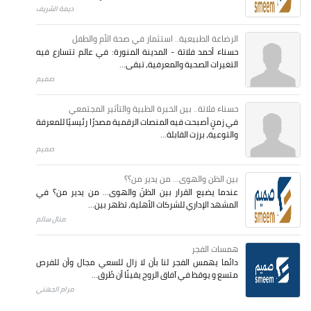
ديمة الشريف
الرضاعة الطبيعية.. استثمار في صحة الأم والطفل
حسناء أحمد فلاتة - المدينة المنورة: في عالم تتسارع فيه
التغيرات الصحية والمعرفية، تبقى...
صميم
حسناء فلاتة.. بين الخبرة الطبية والتأثير المجتمعي
في زمنٍ أصبحت فيه المنصات الرقمية مصدرًا رئيسيًا للمعرفة
والتوعية، برزت القابلة...
صميم
بين الظن والهوى... من يدير من؟؟
عندما يضيع القرار بين الظنّ والهوى… من يدير من؟ في
المشهد الإداري للشركات الأهلية، تظهر بين...
منال سالم
همسات الفجر
دائما يهمس الفجر لنا بأن لا زال للسعي مجال وأن للفرص
متسع و يوقظ في آفاق الروح يقينًا أن طُرق...
مرام الجهني