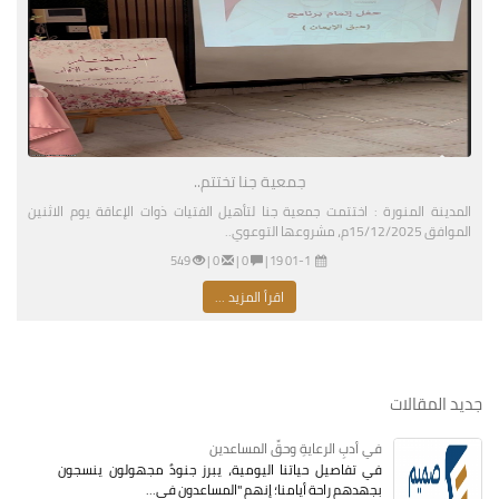
جمعية جنا تختتم..
المدينة المنورة : اختتمت جمعية جنا لتأهيل الفتيات ذوات الإعاقة يوم الاثنين
الموافق 15/12/2025م، مشروعها التوعوي..
01-11-2026 03:19 مساءً
|
0 |
0 |
549
اقرأ المزيد ...
جديد المقالات
في أدبِ الرعايةِ وحقِّ المساعدين
في تفاصيل حياتنا اليومية، يبرز جنودٌ مجهولون ينسجون
بجهدهم راحة أيامنا؛ إنهم "المساعدون في...