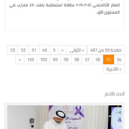
للعام الأكاديمي ٢٠١٨-٢٠١٩ بطاقة استيعابية بلغت ٤٨ متدرب في
المستوى الأو..
صفحة 55 من 467
« الأولى
«
5
45
51
52
53
»
155
105
65
59
58
57
56
55
54
» الأخيرة
أحدث الأخبار