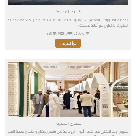
يدًا بيد للمدينة”..
المدينة المنورة - الخميس 6 يونيو 2026: تعتزم هيئة تطوير منطقة المدينة
المنورة، بالتعاون مع أمانة منطقة..
06-04-2026 04:52 مساءً
|
0 |
0 |
240
اقرأ المزيد ...
منتدى العمرة..
تصوير : رعد النخلي بعد انتهاء أجواء الروحانية في شهر رمضان واكتمال بهجة العيد