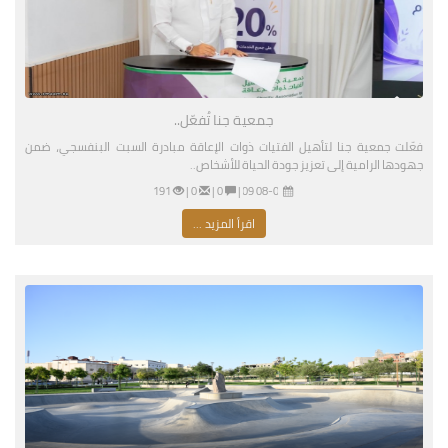
جمعية جنا تُفعّل..
فعّلت جمعية جنا لتأهيل الفتيات ذوات الإعاقة مبادرة السبت البنفسجي، ضمن
جهودها الرامية إلى تعزيز جودة الحياة للأشخاص..
08-01-2026 03:09 مساءً
|
0 |
0 |
191
اقرأ المزيد ...