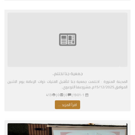
جمعية جنا تختتم..
المدينة المنورة : اختتمت جمعية جنا لتأهيل الفتيات ذوات الإعاقة يوم الاثنين
الموافق 15/12/2025م، مشروعها التوعوي..
01-11-2026 03:19 مساءً
|
0 |
0 |
413
اقرأ المزيد ...