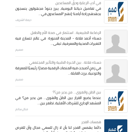
في أدبِ الرعايةِ وحقِّ المساعدين
في تفاصيل حياتنا اليومية، يبرز جنودٌ مجهولون ينسجون
بجهدهم راحة أيامنا؛ إنهم "المساعدون في...
ديمة الشريف
الرضاعة الطبيعية.. استثمار في صحة الأم والطفل
حسناء أحمد فلاتة - المدينة المنورة: في عالم تتسارع فيه
التغيرات الصحية والمعرفية، تبقى...
صميم
حسناء فلاتة.. بين الخبرة الطبية والتأثير المجتمعي
في زمنٍ أصبحت فيه المنصات الرقمية مصدرًا رئيسيًا للمعرفة
والتوعية، برزت القابلة...
صميم
بين الظن والهوى... من يدير من؟؟
عندما يضيع القرار بين الظنّ والهوى… من يدير من؟ في
المشهد الإداري للشركات الأهلية، تظهر بين...
منال سالم
همسات الفجر
دائما يهمس الفجر لنا بأن لا زال للسعي مجال وأن للفرص