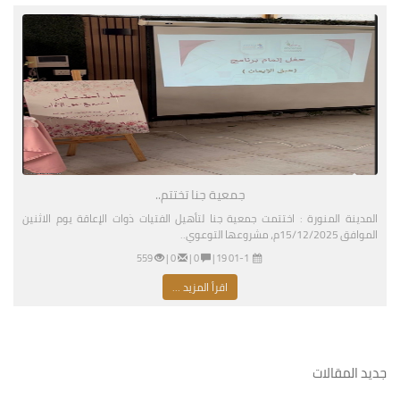
جمعية جنا تختتم..
المدينة المنورة : اختتمت جمعية جنا لتأهيل الفتيات ذوات الإعاقة يوم الاثنين
الموافق 15/12/2025م، مشروعها التوعوي..
01-11-2026 03:19 مساءً
|
0 |
0 |
559
اقرأ المزيد ...
جديد المقالات