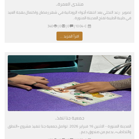
منتدى العمرة..
تصوير : رعد النخلي بعد انتهاء أجواء الروحانية في شهر رمضان واكتمال بهجة العيد
في طيبة الطيبة تفتح المدينة المنورة..
04-02-2026 07:10 مساءً
|
0 |
0 |
340
اقرأ المزيد ...
جمعية جنا تنفذ..
المدينة المنورة - الاثنين 16 فبراير 2026: تواصل جمعية جنا تنفيذ مشروع «النطق
والتخاطب»، بدعم من صندوق دعم..