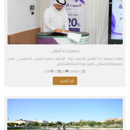
جمعية جنا تُفعّل..
فعّلت جمعية جنا لتأهيل الفتيات ذوات الإعاقة مبادرة السبت البنفسجي، ضمن
جهودها الرامية إلى تعزيز جودة الحياة للأشخاص..
08-01-2026 03:09 مساءً
|
0 |
0 |
218
اقرأ المزيد ...