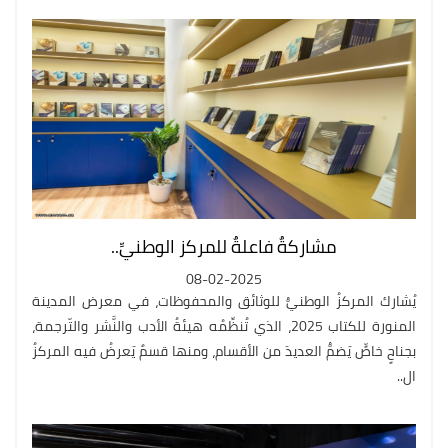
مشاركةٌ فاعلةٌ للمركز الوطنيِّ..
08-02-2025
يُشارك المركزُ الوطنيُّ للوثائق والمحفوظات، في معرض المدينة
المنورة للكتاب 2025، الذي تُنظِّمُه هيئةُ الأدب والنَّشر والتّرجمة،
بجناحٍ خاصٍّ يَضمُّ العديدَ من الأقسام، ومنها قسمٌ يَعرضُ فيه المركزُ
ال..