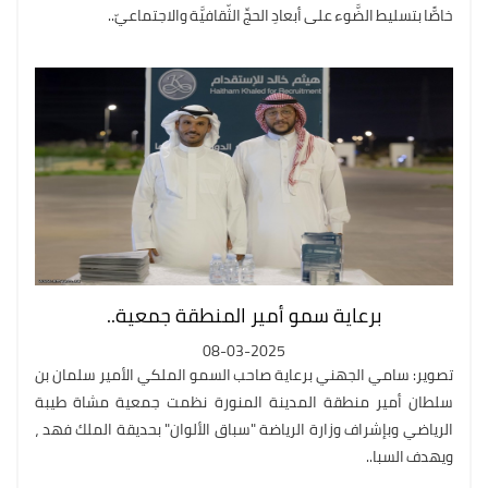
خاصًّا بتسليط الضَّوء على أبعادِ الحجِّ الثّقافيَّة والاجتماعيّ..
برعاية سمو أمير المنطقة جمعية..
08-03-2025
تصوير: سامي الجهني برعاية صاحب السمو الملكي الأمير سلمان بن
سلطان أمير منطقة المدينة المنورة نظمت جمعية مشاة طيبة
الرياضي وبإشراف وزارة الرياضة "سباق الألوان" بحديقة الملك فهد ،
ويهدف السبا..