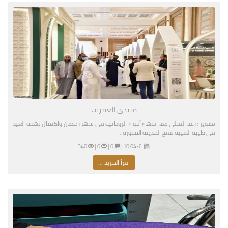
منتدى العمرة..
تصوير : رعد النخلي بعد انتهاء أجواء الروحانية في شهر رمضان واكتمال بهجة العيد
في طيبة الطيبة تفتح المدينة المنورة..
04-02-2026 07:10 مساءً
|
0 |
0 |
340
اقرأ المزيد ...