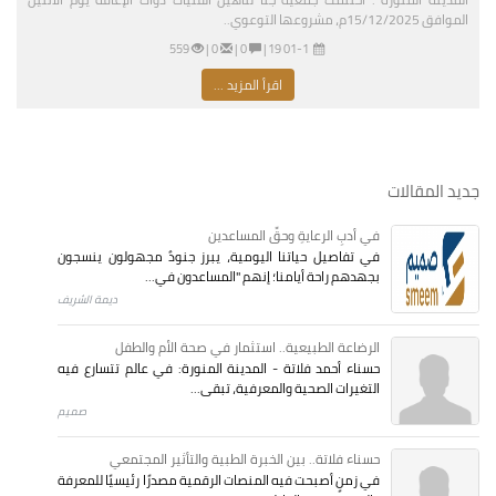
الموافق 15/12/2025م، مشروعها التوعوي..
01-11-2026 03:19 مساءً
|
0 |
0 |
559
اقرأ المزيد ...
جديد المقالات
في أدبِ الرعايةِ وحقِّ المساعدين
في تفاصيل حياتنا اليومية، يبرز جنودٌ مجهولون ينسجون
بجهدهم راحة أيامنا؛ إنهم "المساعدون في...
ديمة الشريف
الرضاعة الطبيعية.. استثمار في صحة الأم والطفل
حسناء أحمد فلاتة - المدينة المنورة: في عالم تتسارع فيه
التغيرات الصحية والمعرفية، تبقى...
صميم
حسناء فلاتة.. بين الخبرة الطبية والتأثير المجتمعي
في زمنٍ أصبحت فيه المنصات الرقمية مصدرًا رئيسيًا للمعرفة