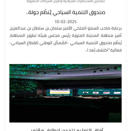
لتمكين الاستثمارات السياحية وتعزيز الشراكات التنموية
صندوق التنمية السياحي يُنظّم جولة..
10-02-2025
برعاية صاحب السمو الملكي الأمير سلمان بن سلطان بن عبدالعزيز،
أمير منطقة المدينة المنورة رئيس مجلس هيئة تطوير المنطقة،
يُنظّم صندوق التنمية السياحي -المُمكّن الوطني للقطاع السياحي-
فعالية "اكتشف بُعد ا..
آفاق التعليم تتجدد: انطلاق مؤتمر..