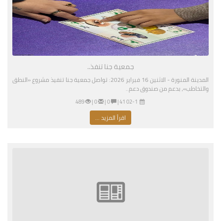
جمعية جنا تنفذ..
المدينة المنورة - الاثنين 16 فبراير 2026: تواصل جمعية جنا تنفيذ مشروع «النطق
والتخاطب»، بدعم من صندوق دعم..
02-16-2026 04:41 مساءً
|
0 |
0 |
489
اقرأ المزيد ...