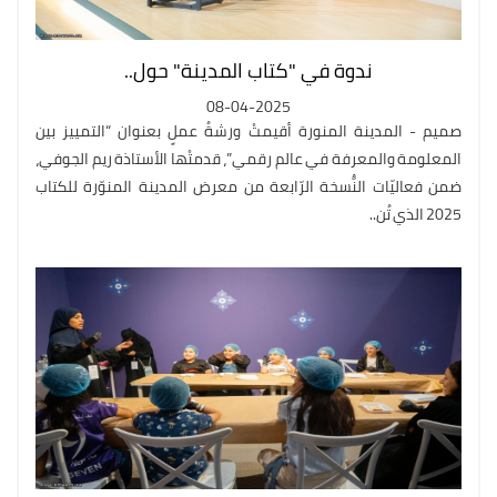
ندوة في "كتاب المدينة" حول..
08-04-2025
صميم - المدينة المنورة أقيمتْ ورشةُ عملٍ بعنوان “التمييز بين
المعلومة والمعرفة في عالم رقمي”، قدمتْها الأستاذة ريم الجوفي،
ضمن فعاليّات النُّسخة الرّابعة من معرض المدينة المنوّرة للكتاب
2025 الذي تُن..