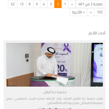
صفحة 2 من 467
«
1
2
3
4
5
6
12
52
102
»
» الأخيرة
أحدث الأخبار
جمعية جنا تُفعّل..
فعّلت جمعية جنا لتأهيل الفتيات ذوات الإعاقة مبادرة السبت البنفسجي، ضمن
جهودها الرامية إلى تعزيز جودة الحياة للأشخاص..