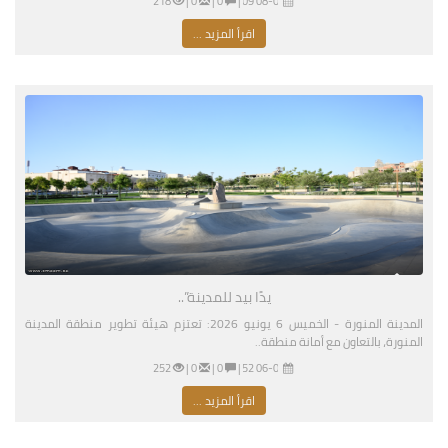
08-01-2026 03:09 مساءً
|
0 |
0 |
218
اقرأ المزيد ...
يدًا بيد للمدينة”..
المدينة المنورة - الخميس 6 يونيو 2026: تعتزم هيئة تطوير منطقة المدينة
المنورة، بالتعاون مع أمانة منطقة..
06-04-2026 04:52 مساءً
|
0 |
0 |
252
اقرأ المزيد ...