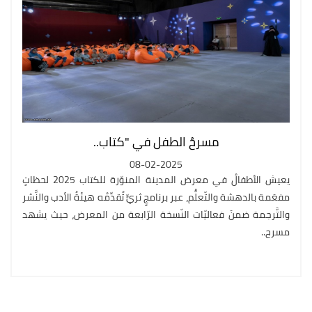
مسرحُ الطفل في "كتاب..
08-02-2025
يعيش الأطفالُ في معرض المدينة المنوّرة للكتاب 2025 لحظاتٍ
مفعَمة بالدهشة والتّعلُّم، عبر برنامجٍ ثريٍّ تُقدِّمُه هيئةُ الأدب والنَّشر
والتَّرجمة ضمنَ فعاليّات النّسخة الرّابعة من المعرض، حيث يشهد
مسرح..