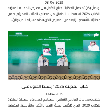
08-04-2025
يواصلُ ركنُ "معمل الحكايا" بجناحِ الطِّفل في معرض المدينة المنوّرة
للكتاب 2025 استقطابَ الأطفالِ من مختلفِ الفئات العمريَّة، ضمن
فعاليّات النُّسخةِ الرَّابعة من المعرض الذي تُنظِّمه هيئةُ الأدب والنَّ..
كتاب المدينة 2025" يسلط الضوء على..
08-04-2025
شهِدتْ فعاليّات البرنامجِ الثّقافي المصاحبِ لـمعرض المدينة المنوَّرة
للكتاب 2025، الذي تُنظِّمُه هيئةُ الأدب والنّشر والتّرجمة، اهتمامًا