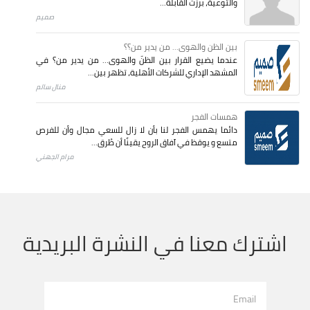
والتوعية، برزت القابلة...
صميم
بين الظن والهوى... من يدير من؟؟
عندما يضيع القرار بين الظنّ والهوى… من يدير من؟ في
المشهد الإداري للشركات الأهلية، تظهر بين...
منال سالم
همسات الفجر
دائما يهمس الفجر لنا بأن لا زال للسعي مجال وأن للفرص
متسع و يوقظ في آفاق الروح يقينًا أن طُرق...
مرام الجهني
اشترك معنا في النشرة البريدية