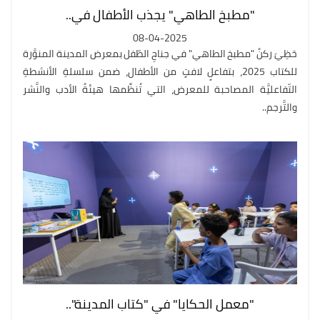
"مطبخ الطاهي" يجذب الأطفال في..
08-04-2025
حَظِيَ ركنُ "مطبخ الطاهي" في جناحِ الطّفل بمعرض المدينة المنوَّرة
للكتاب 2025، بتفاعلٍ لافتٍ من الأطفال، ضمن سلسلةِ الأنشطةِ
التّفاعليَّة المصاحبة للمعرض، التي تُنظِّمها هيئةُ الأدب والنَّشر
والتَّرجم..
"معمل الحكايا" في "كتاب المدينة"..