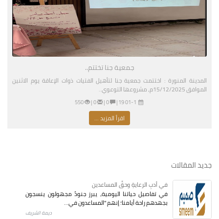
جمعية جنا تختتم..
المدينة المنورة : اختتمت جمعية جنا لتأهيل الفتيات ذوات الإعاقة يوم الاثنين
الموافق 15/12/2025م، مشروعها التوعوي..
01-11-2026 03:19 مساءً
|
0 |
0 |
550
اقرأ المزيد ...
جديد المقالات
في أدبِ الرعايةِ وحقِّ المساعدين
في تفاصيل حياتنا اليومية، يبرز جنودٌ مجهولون ينسجون
بجهدهم راحة أيامنا؛ إنهم "المساعدون في...
ديمة الشريف