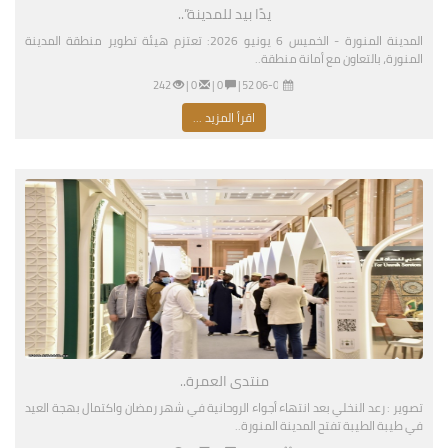
يدًا بيد للمدينة”..
المدينة المنورة - الخميس 6 يونيو 2026: تعتزم هيئة تطوير منطقة المدينة
المنورة، بالتعاون مع أمانة منطقة..
06-04-2026 04:52 مساءً
|
0 |
0 |
242
اقرأ المزيد ...
منتدى العمرة..
تصوير : رعد النخلي بعد انتهاء أجواء الروحانية في شهر رمضان واكتمال بهجة العيد
في طيبة الطيبة تفتح المدينة المنورة..