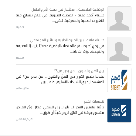
الرضاعة الطبيعية.. استثمار في صحة الأم والطفل
حسناء أحمد فلاتة - المدينة المنورة: في عالم تتسارع فيه
التغيرات الصحية والمعرفية، تبقى...
صميم
حسناء فلاتة.. بين الخبرة الطبية والتأثير المجتمعي
في زمنٍ أصبحت فيه المنصات الرقمية مصدرًا رئيسيًا للمعرفة
والتوعية، برزت القابلة...
صميم
بين الظن والهوى... من يدير من؟؟
عندما يضيع القرار بين الظنّ والهوى… من يدير من؟ في
المشهد الإداري للشركات الأهلية، تظهر بين...
منال سالم
همسات الفجر
دائما يهمس الفجر لنا بأن لا زال للسعي مجال وأن للفرص
متسع و يوقظ في آفاق الروح يقينًا أن طُرق...
مرام الجهني