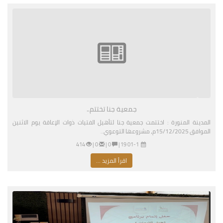
جمعية جنا تختتم..
المدينة المنورة : اختتمت جمعية جنا لتأهيل الفتيات ذوات الإعاقة يوم الاثنين
الموافق 15/12/2025م، مشروعها التوعوي..
01-11-2026 03:19 مساءً
|
0 |
0 |
414
اقرأ المزيد ...