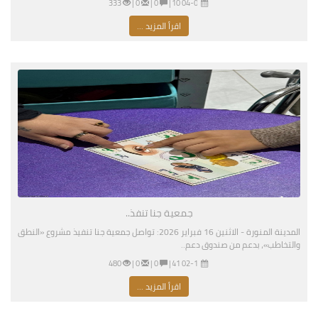
04-02-2026 07:10 مساءً
|
0 |
0 |
333
اقرأ المزيد ...
جمعية جنا تنفذ..
المدينة المنورة - الاثنين 16 فبراير 2026: تواصل جمعية جنا تنفيذ مشروع «النطق
والتخاطب»، بدعم من صندوق دعم..
02-16-2026 04:41 مساءً
|
0 |
0 |
480
اقرأ المزيد ...