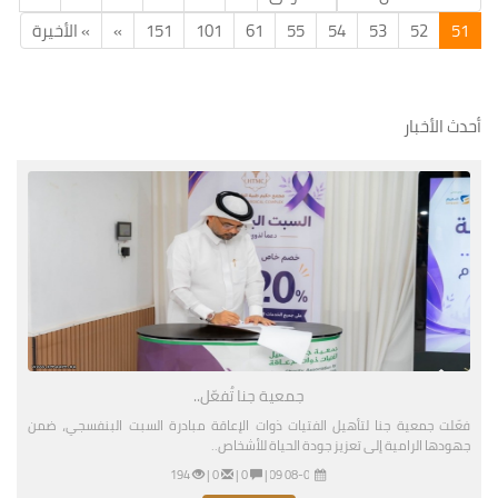
51
52
53
54
55
61
101
151
»
» الأخيرة
أحدث الأخبار
جمعية جنا تُفعّل..
فعّلت جمعية جنا لتأهيل الفتيات ذوات الإعاقة مبادرة السبت البنفسجي، ضمن
جهودها الرامية إلى تعزيز جودة الحياة للأشخاص..
08-01-2026 03:09 مساءً
|
0 |
0 |
194