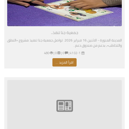
جمعية جنا تنفذ..
المدينة المنورة - الاثنين 16 فبراير 2026: تواصل جمعية جنا تنفيذ مشروع «النطق
والتخاطب»، بدعم من صندوق دعم..
02-16-2026 04:41 مساءً
|
0 |
0 |
480
اقرأ المزيد ...