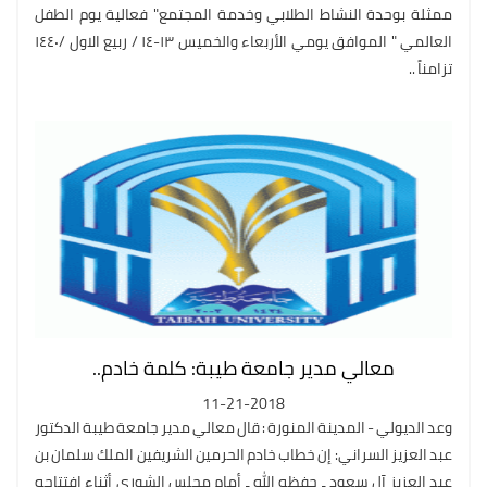
ممثلة بوحدة النشاط الطلابي وخدمة المجتمع" فعالية يوم الطفل
العالمي " الموافق يومي الأربعاء والخميس ١٣-١٤ / ربيع الاول /١٤٤٠
تزامناً ..
معالي مدير جامعة طيبة: كلمة خادم..
11-21-2018
وعد الديولي - المدينة المنورة : قال معالي مدير جامعة طيبة الدكتور
عبد العزيز السراني: إن خطاب خادم الحرمين الشريفين الملك سلمان بن
عبد العزيز آل سعود ـ حفظه الله ـ أمام مجلس الشورى أثناء افتتاحه