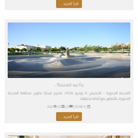
اقرأ المزيد ...
يدًا بيد للمدينة”..
المدينة المنورة - الخميس 6 يونيو 2026: تعتزم هيئة تطوير منطقة المدينة
المنورة، بالتعاون مع أمانة منطقة..
06-04-2026 04:52 مساءً
|
0 |
0 |
242
اقرأ المزيد ...