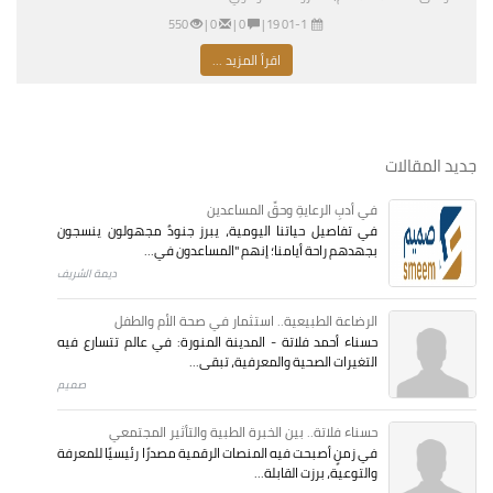
01-11-2026 03:19 مساءً
|
0 |
0 |
550
اقرأ المزيد ...
جديد المقالات
في أدبِ الرعايةِ وحقِّ المساعدين
في تفاصيل حياتنا اليومية، يبرز جنودٌ مجهولون ينسجون
بجهدهم راحة أيامنا؛ إنهم "المساعدون في...
ديمة الشريف
الرضاعة الطبيعية.. استثمار في صحة الأم والطفل
حسناء أحمد فلاتة - المدينة المنورة: في عالم تتسارع فيه
التغيرات الصحية والمعرفية، تبقى...
صميم
حسناء فلاتة.. بين الخبرة الطبية والتأثير المجتمعي
في زمنٍ أصبحت فيه المنصات الرقمية مصدرًا رئيسيًا للمعرفة
والتوعية، برزت القابلة...