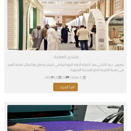
منتدى العمرة..
تصوير : رعد النخلي بعد انتهاء أجواء الروحانية في شهر رمضان واكتمال بهجة العيد
في طيبة الطيبة تفتح المدينة المنورة..
04-02-2026 07:10 مساءً
|
0 |
0 |
333
اقرأ المزيد ...