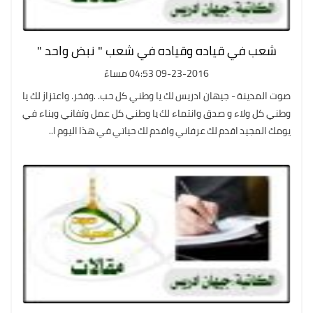
شعب في قياده وقياده في شعب " نبض واحد "
09-23-2016 04:53 مساءً
صوت المدينة - جيهان ادريس لك يا وطني كل حب. .وفخر. واعتزاز لك يا
وطني كل ولاء و صدق وانتماء لك يا وطني كل عمل وتفاني وبناء في
يومك المجيد اقدم لك عرفاني واقدم لك حياتي في هذا اليوم ا..