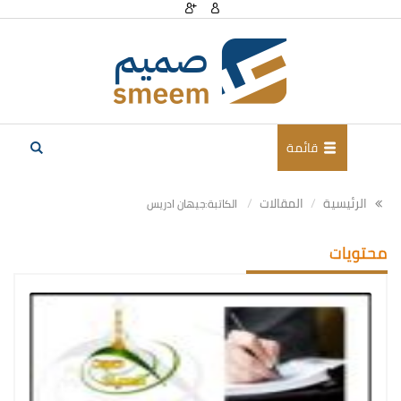
قائمة
الرئيسية
المقالات
الكاتبة:جيهان ادريس
محتويات