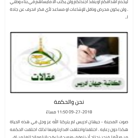
ليخدم اهدافكم او ينفذ اجندتكم ولن يكتب الا مايساهم في بناء وطني
. ولن يكون محرض وناقل للإشاعات او مساعد لأي فكر انحرف عن جادة
ا..
نحن والحكمة
09-27-2018 11:50 مساءً
صوت المدينة - جيهان ادريس لم يتركنا الله عز وجل في هذه الحياة
هكذا دون رعايه . اختلفنا واختلفت اقدارنا.وتبعا لذلك اختلفت الحكمه
من ورائها. فنحن نحتاج أن نتوقف ونعيد قراءة حياتنا وماتخللها من اق..