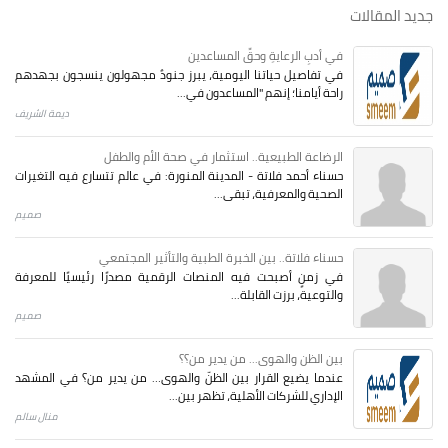
جديد المقالات
في أدبِ الرعايةِ وحقِّ المساعدين
في تفاصيل حياتنا اليومية، يبرز جنودٌ مجهولون ينسجون بجهدهم
راحة أيامنا؛ إنهم "المساعدون في...
ديمة الشريف
الرضاعة الطبيعية.. استثمار في صحة الأم والطفل
حسناء أحمد فلاتة - المدينة المنورة: في عالم تتسارع فيه التغيرات
الصحية والمعرفية، تبقى...
صميم
حسناء فلاتة.. بين الخبرة الطبية والتأثير المجتمعي
في زمنٍ أصبحت فيه المنصات الرقمية مصدرًا رئيسيًا للمعرفة
والتوعية، برزت القابلة...
صميم
بين الظن والهوى... من يدير من؟؟
عندما يضيع القرار بين الظنّ والهوى… من يدير من؟ في المشهد
الإداري للشركات الأهلية، تظهر بين...
منال سالم