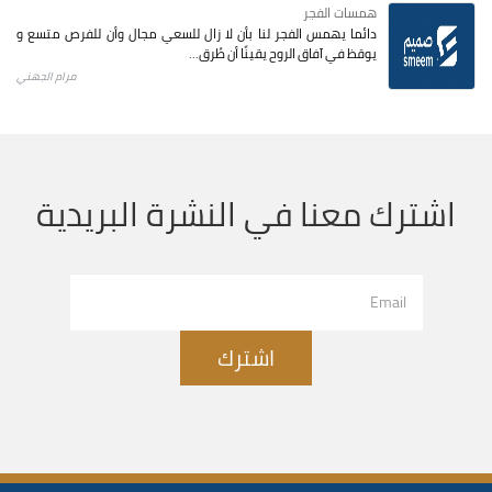
همسات الفجر
دائما يهمس الفجر لنا بأن لا زال للسعي مجال وأن للفرص متسع و
يوقظ في آفاق الروح يقينًا أن طُرق...
مرام الجهني
اشترك معنا في النشرة البريدية
اشترك