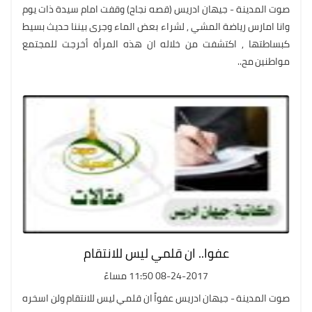
صوت المدينة - جيهان ادريس (قصه نجاح) وقفت امام سيدة ذات يوم
وانا امارس رياضة المشي , لشراء بعض الماء وجرى بيننا حديث بسيط
كبساطتها , اكتشفت من خلاله ان هذه المرأة أخرجت للمجتمع
مواطنين مح..
عفوا.. ان قلمي ليس للانتقام
08-24-2017 11:50 مساءً
صوت المدينة - جيهان ادريس عفواً ان قلمي ليس للانتقام ولن اسخره