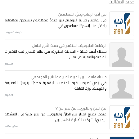
جديد المقالات
في أدبِ الرعايةِ وحقِّ المساعدين
في تفاصيل حياتنا اليومية، يبرز جنودٌ مجهولون ينسجون بجهدهم
راحة أيامنا؛ إنهم "المساعدون في...
ديمة الشريف
الرضاعة الطبيعية.. استثمار في صحة الأم والطفل
حسناء أحمد فلاتة - المدينة المنورة: في عالم تتسارع فيه التغيرات
الصحية والمعرفية، تبقى...
صميم
حسناء فلاتة.. بين الخبرة الطبية والتأثير المجتمعي
في زمنٍ أصبحت فيه المنصات الرقمية مصدرًا رئيسيًا للمعرفة
والتوعية، برزت القابلة...
صميم
بين الظن والهوى... من يدير من؟؟
عندما يضيع القرار بين الظنّ والهوى… من يدير من؟ في المشهد
الإداري للشركات الأهلية، تظهر بين...
منال سالم