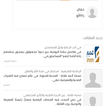
جمان
راااائع
جديد المقالات
في أدبِ الرعايةِ وحقِّ المساعدين
في تفاصيل حياتنا اليومية، يبرز جنودٌ مجهولون ينسجون بجهدهم
راحة أيامنا؛ إنهم "المساعدون في...
ديمة الشريف
الرضاعة الطبيعية.. استثمار في صحة الأم والطفل
حسناء أحمد فلاتة - المدينة المنورة: في عالم تتسارع فيه التغيرات
الصحية والمعرفية، تبقى...
صميم
حسناء فلاتة.. بين الخبرة الطبية والتأثير المجتمعي
في زمنٍ أصبحت فيه المنصات الرقمية مصدرًا رئيسيًا للمعرفة
والتوعية، برزت القابلة...