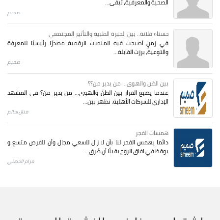
الصحية والمعرفية، تبقى...
صميم
حسناء فلاتة.. بين الخبرة الطبية والتأثير المجتمعي
في زمنٍ أصبحت فيه المنصات الرقمية مصدرًا رئيسيًا للمعرفة
والتوعية، برزت القابلة...
صميم
بين الظن والهوى... من يدير من؟؟
عندما يضيع القرار بين الظنّ والهوى… من يدير من؟ في المشهد
الإداري للشركات الأهلية، تظهر بين...
منال سالم
همسات الفجر
دائما يهمس الفجر لنا بأن لا زال للسعي مجال وأن للفرص متسع و
يوقظ في آفاق الروح يقينًا أن طُرق...
مرام الجهني