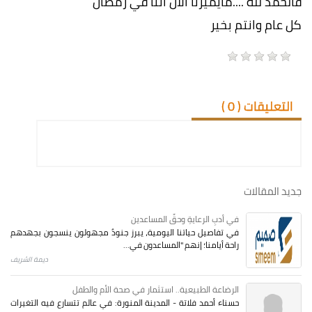
فالحمد لله ....مايميزنا الان اننا في رمضان
كل عام وانتم بخير
التعليقات (
0
)
جديد المقالات
في أدبِ الرعايةِ وحقِّ المساعدين
في تفاصيل حياتنا اليومية، يبرز جنودٌ مجهولون ينسجون بجهدهم
راحة أيامنا؛ إنهم "المساعدون في...
ديمة الشريف
الرضاعة الطبيعية.. استثمار في صحة الأم والطفل
حسناء أحمد فلاتة - المدينة المنورة: في عالم تتسارع فيه التغيرات