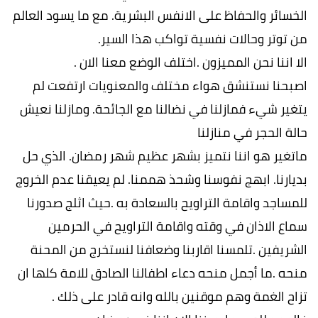
الخسائر والحفاظ على الانفس البشرية. مع ما يسود العالم
من توتر وحالات نفسية تواكب هذا السير.
الا اننا نحن المميزون .اختلف الوضع معنا الان .
اصبحنا نستنشق هواء مختلف والمعنويات ارتفعت لم
يتغير شيء فمازلنا في نضالنا مع الجائحة. ومازلنا نعيش
حالة الحجر في منازلنا
ماتغير هو اننا نتميز بشهر عظيم شهر رمضان. الذي حل
بديارنا. ابهج نفوسنا وشحذ هممنا. لم يعيقنا عدم الخروج
للمساجد واقامة التراويح بالسعادة به .حيث اثلج صدورنا
سماع الاذان في وقته واقامة التراويح في الحرمين
الشريفين .تلمسنا اقاربنا وضعافنا لنستخرج من المحنة
منحه .ما أجمل منحه دعاء اطفالنا الصادق للامة كلها ان
تزاح الغمة وهم موقنين بالله وانه قادر على ذلك .