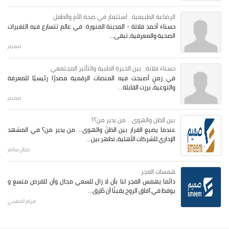
الرضاعة الطبيعية.. استثمار في صحة الأم والطفل
حسناء أحمد فلاتة - المدينة المنورة: في عالم تتسارع فيه التغيرات
الصحية والمعرفية، تبقى...
صميم
حسناء فلاتة.. بين الخبرة الطبية والتأثير المجتمعي
في زمنٍ أصبحت فيه المنصات الرقمية مصدرًا رئيسيًا للمعرفة
والتوعية، برزت القابلة...
صميم
بين الظن والهوى... من يدير من؟؟
عندما يضيع القرار بين الظنّ والهوى… من يدير من؟ في المشهد
الإداري للشركات الأهلية، تظهر بين...
منال سالم
همسات الفجر
دائما يهمس الفجر لنا بأن لا زال للسعي مجال وأن للفرص متسع و
يوقظ في آفاق الروح يقينًا أن طُرق...
مرام الجهني