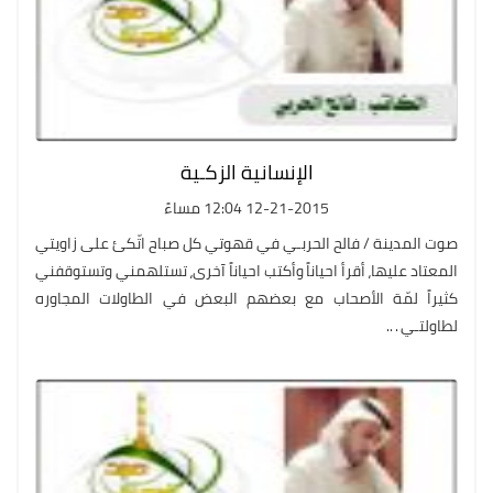
الإنسانية الزكـية
12-21-2015 12:04 مساءً
صوت المدينة / فالح الحربـي في قهوتي كل صباح اتّكئ على زاويتي
المعتاد عليها، أقرأ احياناً وأكتب احياناً آخرى، تستلهمني وتستوقفني
كثيراً لمّة الأصحاب مع بعضهم البعض في الطاولات المجاوره
لطاولتـي . ..