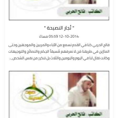
" تُجار النصيحة "
12-10-2014 05:59 مساءً
فالح الحربي كنا في القدم نسمع من الآباء والمربين والموجهين وحتى
المارّين في طريقنا مَن لا نعرفهم مُسبقاً الحِكم والنصائح والتوجيهات
وكانت تقال لنا في اليوم واليومين والثلاث بل تتكرر من نفس الشخص ،..