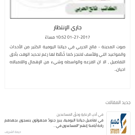
جاري الإنتظار
01-27-2017 10:52 مساءً
صوت المدينة - فالح الحربي في حياتنا اليومية الكثير من الأحداث
والمواعيد التي وللأسف لاتنجز كما خُطِّطَ لها رغم تحديد الوقت بأدق
التفاصيل ، الا ان الفزعه والواسطه وشيء من الإهمال واللامبالاه
احيان..
جديد المقالات
في أدبِ الرعايةِ وحقِّ المساعدين
في تفاصيل حياتنا اليومية، يبرز جنودٌ مجهولون ينسجون بجهدهم
راحة أيامنا؛ إنهم "المساعدون في...
ديمة الشريف