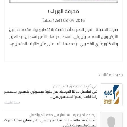
محرقة الوزراء !
08-04-2016 12:31 صباحاً
صوت المدينة - فواز ناصـر بدأت القصة بلا تخطيطٍ وبلا مقدمات ، بين
الأرض وبين السماء ، بين ولي العهد - حينها - الأمير فهد بن عبدالعزيز
و الدكتور غازي القصيبي - رحمهما الله - على متن طائرة عائدة من م..
جديد المقالات
في أدبِ الرعايةِ وحقِّ المساعدين
في تفاصيل حياتنا اليومية، يبرز جنودٌ مجهولون ينسجون بجهدهم
راحة أيامنا؛ إنهم "المساعدون في...
ديمة الشريف
الرضاعة الطبيعية.. استثمار في صحة الأم والطفل
حسناء أحمد فلاتة - المدينة المنورة: في عالم تتسارع فيه التغيرات
الصحية والمعرفية، تبقى...