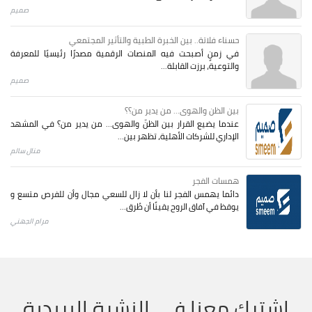
صميم
حسناء فلاتة.. بين الخبرة الطبية والتأثير المجتمعي
في زمنٍ أصبحت فيه المنصات الرقمية مصدرًا رئيسيًا للمعرفة
والتوعية، برزت القابلة...
صميم
بين الظن والهوى... من يدير من؟؟
عندما يضيع القرار بين الظنّ والهوى… من يدير من؟ في المشهد
الإداري للشركات الأهلية، تظهر بين...
منال سالم
همسات الفجر
دائما يهمس الفجر لنا بأن لا زال للسعي مجال وأن للفرص متسع و
يوقظ في آفاق الروح يقينًا أن طُرق...
مرام الجهني
اشترك معنا في النشرة البريدية