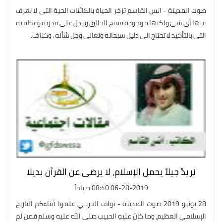
صوت المدينة - انس القاسم تزخر الحياة بالكائنات الحية التى لا نعرف
عنها أى شئ ولكنها موجودة تسبح الخالق و يدل على قدرته وعظمته
التى بالتأكيد لا تحتاج الى دليل سبحانه وتعالى وجل شأنه . وكنا ف..
نريدُ جيلاً يحمل الإسلام، لا يرضى عن القرآن بديلا
06-28-2019 08:40 صباحاً
28 يونيو 2019 صوت المدينة - نواف الحربـي علموا أبناءكم التاريخ
الإسلامي العظيم، وما كانَ عليهِ الحبيب صلى الله عليه وسلم فمن لم