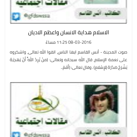
الاسلام هداية الانسان واعظم الاديان
08-03-2016 11:25 مساءً
صوت المدينة - أنس القاسم ايها الناس، اتقوا الله تعالى، واشكروه
على نعمة الإسلام، قال الله سبحانه وتعالى: (منْ يُرِدْ اللَّهُ أَنْ يَهدِيَهُ
يَشْرَحْ صَدْرَهُ لِلإِسْلامِ) . وقال تعالى: (أَفَمَ..