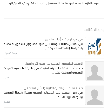
يعرف التاريخ لا يستطيع صناعة المستقبل، واجعلوا لهم من خالد بن الو..
جديد المقالات
في أدبِ الرعايةِ وحقِّ المساعدين
في تفاصيل حياتنا اليومية، يبرز جنودٌ مجهولون ينسجون بجهدهم
راحة أيامنا؛ إنهم "المساعدون في...
ديمة الشريف
الرضاعة الطبيعية.. استثمار في صحة الأم والطفل
حسناء أحمد فلاتة - المدينة المنورة: في عالم تتسارع فيه التغيرات
الصحية والمعرفية، تبقى...
صميم
حسناء فلاتة.. بين الخبرة الطبية والتأثير المجتمعي
في زمنٍ أصبحت فيه المنصات الرقمية مصدرًا رئيسيًا للمعرفة
والتوعية، برزت القابلة...
صميم