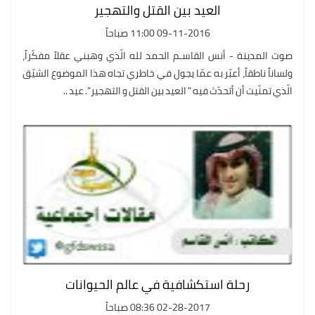
العيد بين القتل والتهجير
09-11-2016 11:00 صباحاً
صوت المدينة - أنس القاسـم الحمد لله الّذي وهبني عقلاً مفكّراً،
ولساناً ناطقاً، أعبّر به عمّا يجول في خاطري تجاه هذا الموضوع الشيّق
الّذي تمنّيت أن أتحدّث فيه " العيد بين القتل و التهجير ". عيد ..
رحلة استكشافية في عالم الحيوانات
02-28-2017 08:36 صباحاً