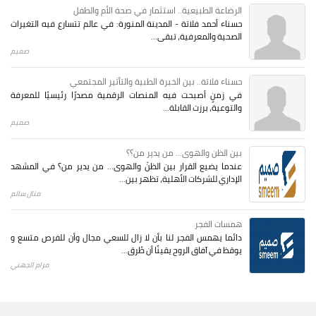
الرضاعة الطبيعية.. استثمار في صحة الأم والطفل
حسناء أحمد فلاتة - المدينة المنورة: في عالم تتسارع فيه التغيرات
الصحية والمعرفية، تبقى...
صميم
حسناء فلاتة.. بين الخبرة الطبية والتأثير المجتمعي
في زمنٍ أصبحت فيه المنصات الرقمية مصدرًا رئيسيًا للمعرفة
والتوعية، برزت القابلة...
صميم
بين الظن والهوى... من يدير من؟؟
عندما يضيع القرار بين الظنّ والهوى… من يدير من؟ في المشهد
الإداري للشركات الأهلية، تظهر بين...
منال سالم
همسات الفجر
دائما يهمس الفجر لنا بأن لا زال للسعي مجال وأن للفرص متسع و
يوقظ في آفاق الروح يقينًا أن طُرق...
مرام الجهني