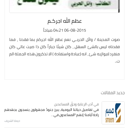
عظم الله اجركـم
06-08-2015 04:21 صباحاً
صوت المدينة / وائل الحربـي نعم عظم الله اجركم بما فقدنا ، فما
فقدناه ليس بالشئ السهل ، كان شيئا جباراً كان ذا صيت عالي كان
منفرد لايوازيه شئ ، انه (عبادة واستفادة ) الا تذكرون هذه الجملة الم
ت..
جديد المقالات
في أدبِ الرعايةِ وحقِّ المساعدين
في تفاصيل حياتنا اليومية، يبرز جنودٌ مجهولون ينسجون بجهدهم
راحة أيامنا؛ إنهم "المساعدون في...
ديمة الشريف