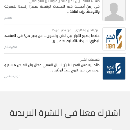
حسناء فلاتة.. بين الخبرة الطبية والتأثير المجتمعي
في زمنٍ أصبحت فيه المنصات الرقمية مصدرًا رئيسيًا للمعرفة
والتوعية، برزت القابلة...
صميم
بين الظن والهوى... من يدير من؟؟
عندما يضيع القرار بين الظنّ والهوى… من يدير من؟ في المشهد
الإداري للشركات الأهلية، تظهر بين...
منال سالم
همسات الفجر
دائما يهمس الفجر لنا بأن لا زال للسعي مجال وأن للفرص متسع و
يوقظ في آفاق الروح يقينًا أن طُرق...
مرام الجهني
اشترك معنا في النشرة البريدية