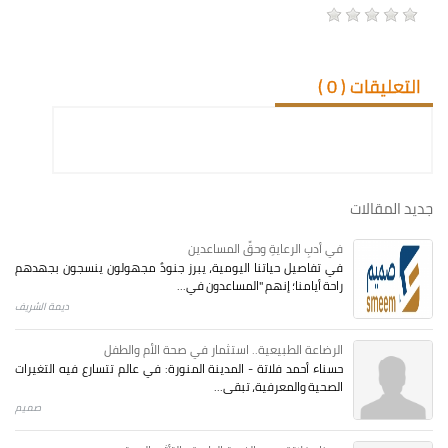
التعليقات (
0
)
جديد المقالات
في أدبِ الرعايةِ وحقِّ المساعدين
في تفاصيل حياتنا اليومية، يبرز جنودٌ مجهولون ينسجون بجهدهم
راحة أيامنا؛ إنهم "المساعدون في...
ديمة الشريف
الرضاعة الطبيعية.. استثمار في صحة الأم والطفل
حسناء أحمد فلاتة - المدينة المنورة: في عالم تتسارع فيه التغيرات
الصحية والمعرفية، تبقى...
صميم