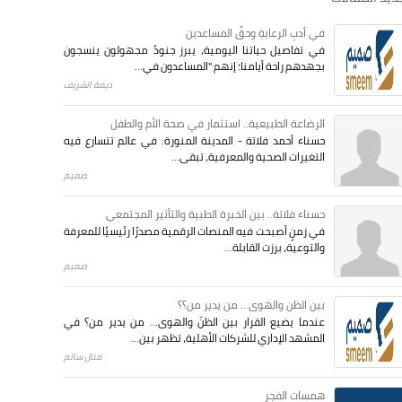
في أدبِ الرعايةِ وحقِّ المساعدين
في تفاصيل حياتنا اليومية، يبرز جنودٌ مجهولون ينسجون
بجهدهم راحة أيامنا؛ إنهم "المساعدون في...
ديمة الشريف
الرضاعة الطبيعية.. استثمار في صحة الأم والطفل
حسناء أحمد فلاتة - المدينة المنورة: في عالم تتسارع فيه
التغيرات الصحية والمعرفية، تبقى...
صميم
حسناء فلاتة.. بين الخبرة الطبية والتأثير المجتمعي
في زمنٍ أصبحت فيه المنصات الرقمية مصدرًا رئيسيًا للمعرفة
والتوعية، برزت القابلة...
صميم
بين الظن والهوى... من يدير من؟؟
عندما يضيع القرار بين الظنّ والهوى… من يدير من؟ في
المشهد الإداري للشركات الأهلية، تظهر بين...
منال سالم
همسات الفجر