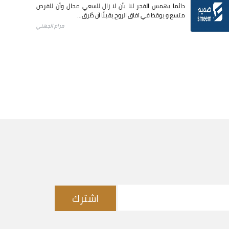
دائما يهمس الفجر لنا بأن لا زال للسعي مجال وأن للفرص
متسع و يوقظ في آفاق الروح يقينًا أن طُرق...
مرام الجهني
اشترك