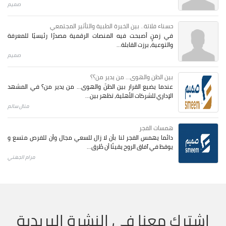
صميم
حسناء فلاتة.. بين الخبرة الطبية والتأثير المجتمعي
في زمنٍ أصبحت فيه المنصات الرقمية مصدرًا رئيسيًا للمعرفة
والتوعية، برزت القابلة...
صميم
بين الظن والهوى... من يدير من؟؟
عندما يضيع القرار بين الظنّ والهوى… من يدير من؟ في المشهد
الإداري للشركات الأهلية، تظهر بين...
منال سالم
همسات الفجر
دائما يهمس الفجر لنا بأن لا زال للسعي مجال وأن للفرص متسع و
يوقظ في آفاق الروح يقينًا أن طُرق...
مرام الجهني
اشترك معنا في النشرة البريدية