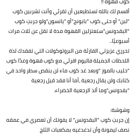
كوب قهوة !!
أقسم لك بالله تستطيعين أن تقرئي وأنت تشربين كوب
"لبن" أو حتى كوب "بابونج"أو "يانسون"ولو جربتِ كوب
"البقدونس"ستعتزلين القهوة مدة لا تقل عن ثلاث مرات
أسبوعيًا..
تحرري عزيزتي القارئة من البروتوكولات التي تفقدك لذة
اللحظات الجميلة فاليوم اقرئي مع كوب قهوة وغدًا كوب
"حليب بالموز "وبعد غد كوب ماء لن ينقص سطر واحد في
كتابك ولن يقال رجعية ،أما أنا فقد قيل رجعية
"بقدونس"وما ألذ الرجعية الخضراء.
وشوشة:
إن جربتِ كوب "البقدونس" لا يفوتك أن تعصري في عمقه
نصف ليمونة وأن تدغدغيه بمكعبات الثلج