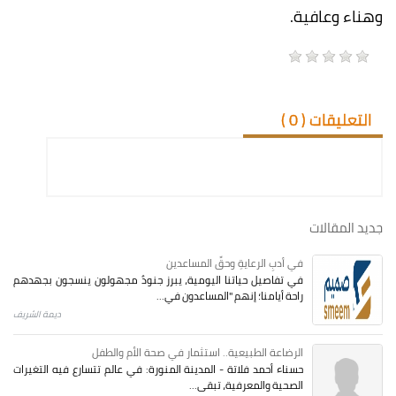
وهناء وعافية.
التعليقات (
0
)
جديد المقالات
في أدبِ الرعايةِ وحقِّ المساعدين
في تفاصيل حياتنا اليومية، يبرز جنودٌ مجهولون ينسجون بجهدهم
راحة أيامنا؛ إنهم "المساعدون في...
ديمة الشريف
الرضاعة الطبيعية.. استثمار في صحة الأم والطفل
حسناء أحمد فلاتة - المدينة المنورة: في عالم تتسارع فيه التغيرات
الصحية والمعرفية، تبقى...