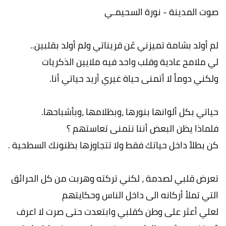
صوت المدينة - نورة السحيمـي
لم أولد بشامة تميزني عّن قريناتي ولم أولد بقلبين..
لي ملامح عادية وقلب واحد فيه ملايين الذكريات
ولكني دوماً لا أتمنى حياة غيري أريد حياتي أنا.
حياتي بكل ألوانها بنورها ،وبظلامها ،وبأشباحها.
فلماذا يظن البعض أننا نتمنى تعاستهم ؟
كن بطلاً داخل حياتك فقط ولا تتجاوزها بظنونك السطحية .
تعرض قلبي لصدمة ، لكني تركته وهربت من كل الحرائق
التي تملأ أركانه الى داخل الناس وحكايتهم
لعلي أعثر على وطن كقلبي وابتعدت حتى صرت لا اعرف