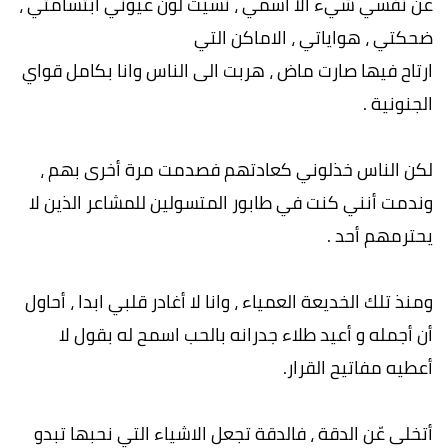
عّن نفسي شيء الا اسمي ، نسيت لون عيوني ابتسامتي ،
ضحكتي ، هواياتي ، الاماكن التي
ارتاح فيها صارت ماض ، هربت الى الناس وانا بكامل قواي
الجنونية .
لكن الناس خذلوني كعادتهم فصدمت مرة أخرى بهم ،
وندمت أنني كنت في طابور المتسولين للمشاعر الذين لا
يحترمهم أحد .
ومنذ تلك الخديعة العمياء ، وانا لا أغادر قلبي ابدا ، أحاول
أن أجمله و أعيد طلاء جدرانه بالحب اسمح له بقول لا
أعطيه مفاتيح القرار.
أتخلى عّن الدقة ، فالدقة تجعل الاشياء التي نحبها تبدو