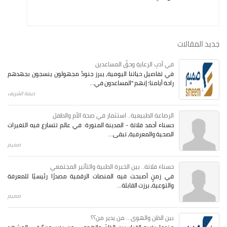
جديد المقالات
في أدبِ الرعايةِ وحقِّ المساعدين
في تفاصيل حياتنا اليومية، يبرز جنودٌ مجهولون ينسجون بجهدهم
راحة أيامنا؛ إنهم "المساعدون في...
ديمة الشريف
الرضاعة الطبيعية.. استثمار في صحة الأم والطفل
حسناء أحمد فلاتة - المدينة المنورة: في عالم تتسارع فيه التغيرات
الصحية والمعرفية، تبقى...
صميم
حسناء فلاتة.. بين الخبرة الطبية والتأثير المجتمعي
في زمنٍ أصبحت فيه المنصات الرقمية مصدرًا رئيسيًا للمعرفة
والتوعية، برزت القابلة...
صميم
بين الظن والهوى... من يدير من؟؟