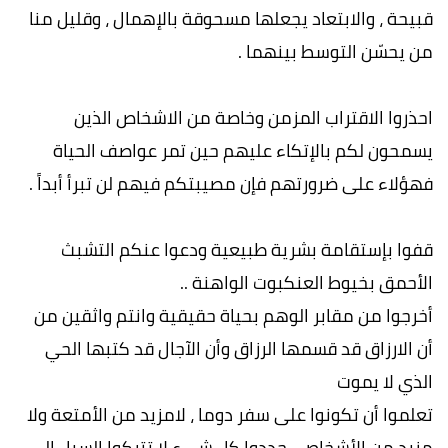
قبيحة ، والابتعاد يجعلها مسحوقة بالإهمال ، وقليل منا
من يحسّن التوسط بينهما .
احذروا الاقتراب المزمن وخاصة من الاشخاص الذين
يسمحون لكم بالإتكاء عليهم حين تمر عواصف الحياة
فهؤلاء على ضرورتهم فإن مصيبتكم فيهم لن تبرأ أبداً .
قفوا بإستقامة بشرية طبيعية ودعوا عنكم التشبث
الأحمق بخيوط العنكبوت الواهنة ..
أخرجوا من مقابر الوهم بحياة حقيقية وانتم واثقين من
أن الارزاق قد قسمها الرزاق وأن الآجال قد كتبها الحي
الذي لا يموت
تعلموا أن تكونوا على سفر دوما ، لامزيد من الأمتعة ولا
مزيد من الأشخاص ، حددوا كل شيء لا تتركوا السبل الى