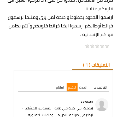
قلوبكم متاحة
ارسموا الحدود بخطوط واضحة لمن يرى ومثلما ترسمون
خرائط أوطانكم ارسموا ايضا خرائط قلوبكم وأنتم بكامل
قواكم الإنسانية .
التعليقات (
1
)
الترتيب بـ
الأحدث
الأقدم
الملائم
sawsan
(ندمت انني كنت في طابور المسولين للمشاعر )
ابداع في صياغه النص ما اروعك استاذه نوره