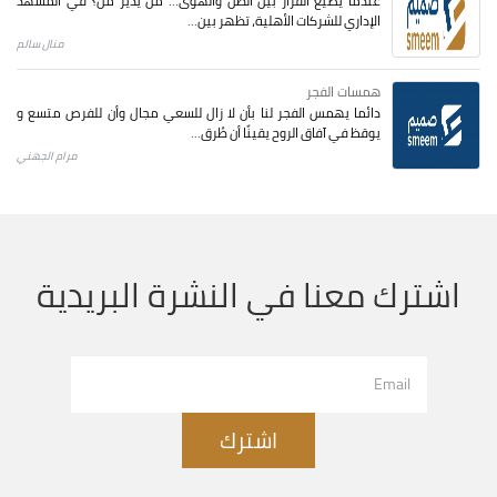
عندما يضيع القرار بين الظنّ والهوى… من يدير من؟ في المشهد
الإداري للشركات الأهلية، تظهر بين...
منال سالم
همسات الفجر
دائما يهمس الفجر لنا بأن لا زال للسعي مجال وأن للفرص متسع و
يوقظ في آفاق الروح يقينًا أن طُرق...
مرام الجهني
اشترك معنا في النشرة البريدية
اشترك