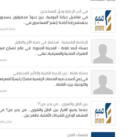
في أدبِ الرعايةِ وحقِّ المساعدين
في تفاصيل حياتنا اليومية، يبرز جنودٌ مجهولون ينسجون
بجهدهم راحة أيامنا؛ إنهم "المساعدون في...
ديمة الشريف
الرضاعة الطبيعية.. استثمار في صحة الأم والطفل
حسناء أحمد فلاتة - المدينة المنورة: في عالم تتسارع فيه
التغيرات الصحية والمعرفية، تبقى...
صميم
حسناء فلاتة.. بين الخبرة الطبية والتأثير المجتمعي
في زمنٍ أصبحت فيه المنصات الرقمية مصدرًا رئيسيًا للمعرفة
والتوعية، برزت القابلة...
صميم
بين الظن والهوى... من يدير من؟؟
عندما يضيع القرار بين الظنّ والهوى… من يدير من؟ في
المشهد الإداري للشركات الأهلية، تظهر بين...
منال سالم
همسات الفجر