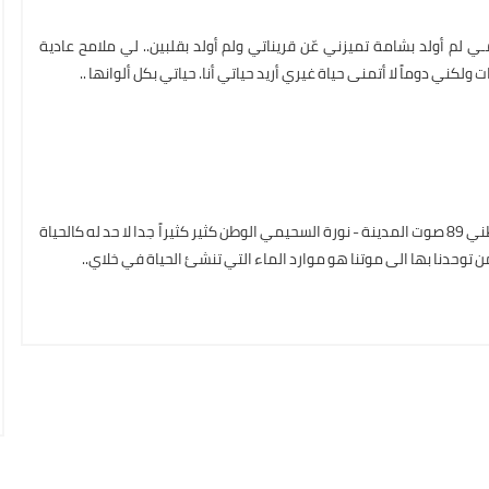
 لم أولد بشامة تميزني عّن قريناتي ولم أولد بقلبين.. لي ملامح عادية
ولكني دوماً لا أتمنى حياة غيري أريد حياتي أنا. حياتي بكل ألوانها ..
23 سبتمبر 2019 - اليوم الوطني 89 صوت المدينة - نورة السحيمي الوطن كثير كثيراً جدا لا حد له كالحياة
توحدنا بها الى موتنا هو موارد الماء التي تنشئ الحياة في خلاي..