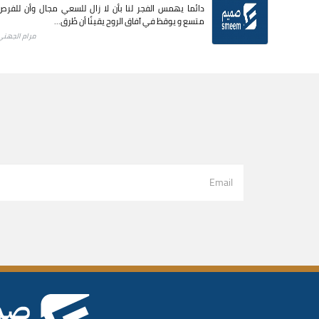
دائما يهمس الفجر لنا بأن لا زال للسعي مجال وأن للفرص
متسع و يوقظ في آفاق الروح يقينًا أن طُرق...
مرام الجهني