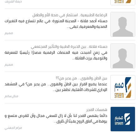
ديمة الشريف
الرضاعة الطبيعية.. استثمار في صحة الأم والطفل
حسناء أحمد فلاتة - المدينة المنورة: في عالم تتسارع فيه التغيرات
الصحية والمعرفية، تبقى...
صميم
حسناء فلاتة.. بين الخبرة الطبية والتأثير المجتمعي
في زمنٍ أصبحت فيه المنصات الرقمية مصدرًا رئيسيًا للمعرفة
والتوعية، برزت القابلة...
صميم
بين الظن والهوى... من يدير من؟؟
عندما يضيع القرار بين الظنّ والهوى… من يدير من؟ في المشهد
الإداري للشركات الأهلية، تظهر بين...
منال سالم
همسات الفجر
دائما يهمس الفجر لنا بأن لا زال للسعي مجال وأن للفرص متسع و
يوقظ في آفاق الروح يقينًا أن طُرق...
مرام الجهني