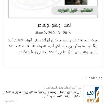
لعبٌ ..ولهو ..وتفاخر..
01-31-2015 07:29 مساءً
صوت المدينة / خليل العواوده قبل أن أقف على أبواب الثلاثين كُنت
بريئاً ، أو ربما بعضُ بريء ، لم أكن أعرف الجوانب المظلمة هذه كلها
بالناس ، و التي من المؤكد أنني أملكها بداخلي أيضاً ، ما كُنت..
جديد المقالات
في أدبِ الرعايةِ وحقِّ المساعدين
في تفاصيل حياتنا اليومية، يبرز جنودٌ مجهولون ينسجون بجهدهم
راحة أيامنا؛ إنهم "المساعدون في...
ديمة الشريف