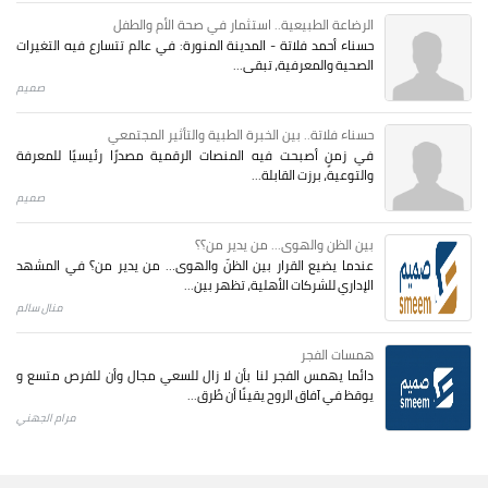
الرضاعة الطبيعية.. استثمار في صحة الأم والطفل
حسناء أحمد فلاتة - المدينة المنورة: في عالم تتسارع فيه التغيرات
الصحية والمعرفية، تبقى...
صميم
حسناء فلاتة.. بين الخبرة الطبية والتأثير المجتمعي
في زمنٍ أصبحت فيه المنصات الرقمية مصدرًا رئيسيًا للمعرفة
والتوعية، برزت القابلة...
صميم
بين الظن والهوى... من يدير من؟؟
عندما يضيع القرار بين الظنّ والهوى… من يدير من؟ في المشهد
الإداري للشركات الأهلية، تظهر بين...
منال سالم
همسات الفجر
دائما يهمس الفجر لنا بأن لا زال للسعي مجال وأن للفرص متسع و
يوقظ في آفاق الروح يقينًا أن طُرق...
مرام الجهني