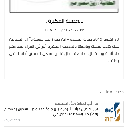
بالعدسة المكبرة ..
10-23-2019 05:57 مساءً
23 اكتوبر 2019 صوت المدينة - زين صبر راقب نفسك وآراء المقربين
عنك هذب نفسك وتابعها بالعدسة المكبرة أعزائي القراء مساءكم
طمأنينة وراحة بال. بطبيعة الحال فنحن نسعى لتحقيق أحلامنا في
رحلة ا..
جديد المقالات
في أدبِ الرعايةِ وحقِّ المساعدين
في تفاصيل حياتنا اليومية، يبرز جنودٌ مجهولون ينسجون بجهدهم
راحة أيامنا؛ إنهم "المساعدون في...
ديمة الشريف