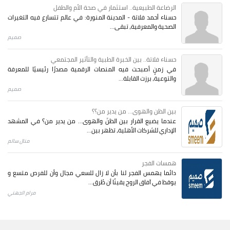
الرضاعة الطبيعية.. استثمار في صحة الأم والطفل
حسناء أحمد فلاتة - المدينة المنورة: في عالم تتسارع فيه التغيرات
الصحية والمعرفية، تبقى...
صميم
حسناء فلاتة.. بين الخبرة الطبية والتأثير المجتمعي
في زمنٍ أصبحت فيه المنصات الرقمية مصدرًا رئيسيًا للمعرفة
والتوعية، برزت القابلة...
صميم
بين الظن والهوى... من يدير من؟؟
عندما يضيع القرار بين الظنّ والهوى… من يدير من؟ في المشهد
الإداري للشركات الأهلية، تظهر بين...
منال سالم
همسات الفجر
دائما يهمس الفجر لنا بأن لا زال للسعي مجال وأن للفرص متسع و
يوقظ في آفاق الروح يقينًا أن طُرق...
مرام الجهني