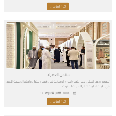
اقرأ المزيد ...
منتدى العمرة..
تصوير : رعد النخلي بعد انتهاء أجواء الروحانية في شهر رمضان واكتمال بهجة العيد
في طيبة الطيبة تفتح المدينة المنورة..
04-02-2026 07:10 مساءً
|
0 |
0 |
338
اقرأ المزيد ...