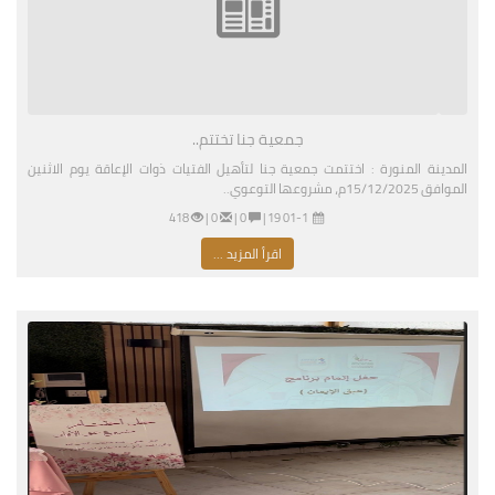
جمعية جنا تختتم..
المدينة المنورة : اختتمت جمعية جنا لتأهيل الفتيات ذوات الإعاقة يوم الاثنين
الموافق 15/12/2025م، مشروعها التوعوي..
01-11-2026 03:19 مساءً
|
0 |
0 |
418
اقرأ المزيد ...