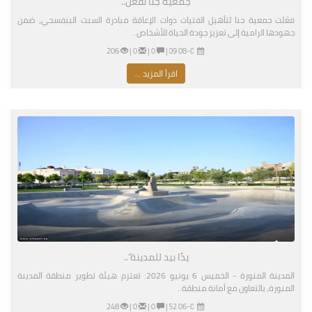
جمعية جنا تُفعّل..
فعّلت جمعية جنا لتأهيل الفتيات ذوات الإعاقة مبادرة السبت البنفسجي، ضمن
جهودها الرامية إلى تعزيز جودة الحياة للأشخاص..
08-01-2026 03:09 مساءً
|
0 |
0 |
206
اقرأ المزيد ...
يدًا بيد للمدينة”..
المدينة المنورة - الخميس 6 يونيو 2026: تعتزم هيئة تطوير منطقة المدينة
المنورة، بالتعاون مع أمانة منطقة..
06-04-2026 04:52 مساءً
|
0 |
0 |
248