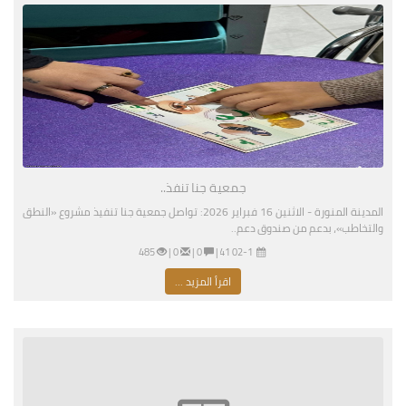
جمعية جنا تنفذ..
المدينة المنورة - الاثنين 16 فبراير 2026: تواصل جمعية جنا تنفيذ مشروع «النطق
والتخاطب»، بدعم من صندوق دعم..
02-16-2026 04:41 مساءً
|
0 |
0 |
485
اقرأ المزيد ...