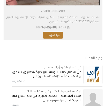
جمعية جنا تختتم..
المدينة المنورة : اختتمت جمعية جنا لتأهيل الفتيات ذوات الإعاقة يوم الاثنين
الموافق 15/12/2025م، مشروعها التوعوي..
01-11-2026 03:19 مساءً
|
0 |
0 |
556
اقرأ المزيد ...
جديد المقالات
في أدبِ الرعايةِ وحقِّ المساعدين
في تفاصيل حياتنا اليومية، يبرز جنودٌ مجهولون ينسجون
بجهدهم راحة أيامنا؛ إنهم "المساعدون في...
ديمة الشريف
الرضاعة الطبيعية.. استثمار في صحة الأم والطفل
حسناء أحمد فلاتة - المدينة المنورة: في عالم تتسارع فيه
التغيرات الصحية والمعرفية، تبقى...
صميم