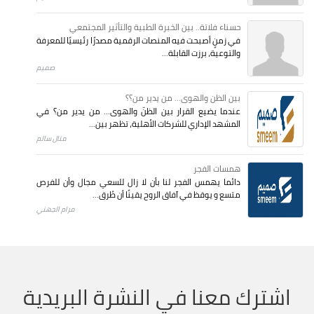
حسناء فلاتة.. بين الخبرة الطبية والتأثير المجتمعي
في زمنٍ أصبحت فيه المنصات الرقمية مصدرًا رئيسيًا للمعرفة
والتوعية، برزت القابلة...
صميم
بين الظن والهوى... من يدير من؟؟
عندما يضيع القرار بين الظنّ والهوى… من يدير من؟ في
المشهد الإداري للشركات الأهلية، تظهر بين...
منال سالم
همسات الفجر
دائما يهمس الفجر لنا بأن لا زال للسعي مجال وأن للفرص
متسع و يوقظ في آفاق الروح يقينًا أن طُرق...
مرام الجهني
اشترك معنا في النشرة البريدية