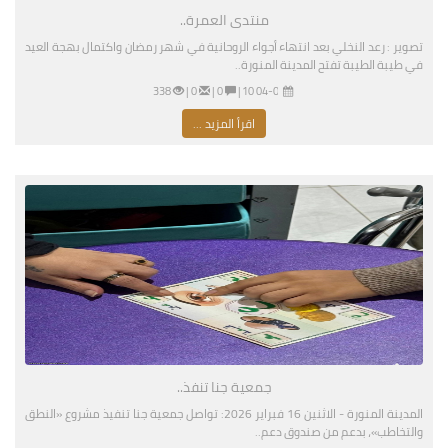
منتدى العمرة..
تصوير : رعد النخلي بعد انتهاء أجواء الروحانية في شهر رمضان واكتمال بهجة العيد
في طيبة الطيبة تفتح المدينة المنورة..
04-02-2026 07:10 مساءً
|
0 |
0 |
338
اقرأ المزيد ...
جمعية جنا تنفذ..
المدينة المنورة - الاثنين 16 فبراير 2026: تواصل جمعية جنا تنفيذ مشروع «النطق
والتخاطب»، بدعم من صندوق دعم..