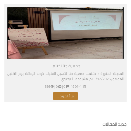
جمعية جنا تختتم..
المدينة المنورة : اختتمت جمعية جنا لتأهيل الفتيات ذوات الإعاقة يوم الاثنين
الموافق 15/12/2025م، مشروعها التوعوي..
01-11-2026 03:19 مساءً
|
0 |
0 |
556
اقرأ المزيد ...
جديد المقالات