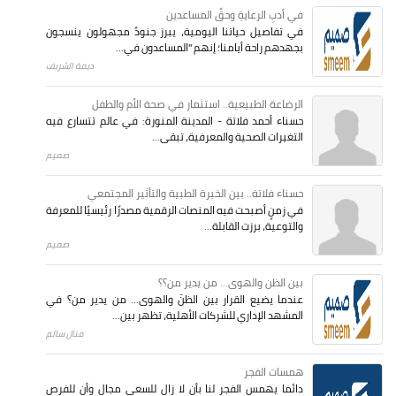
في أدبِ الرعايةِ وحقِّ المساعدين
في تفاصيل حياتنا اليومية، يبرز جنودٌ مجهولون ينسجون
بجهدهم راحة أيامنا؛ إنهم "المساعدون في...
ديمة الشريف
الرضاعة الطبيعية.. استثمار في صحة الأم والطفل
حسناء أحمد فلاتة - المدينة المنورة: في عالم تتسارع فيه
التغيرات الصحية والمعرفية، تبقى...
صميم
حسناء فلاتة.. بين الخبرة الطبية والتأثير المجتمعي
في زمنٍ أصبحت فيه المنصات الرقمية مصدرًا رئيسيًا للمعرفة
والتوعية، برزت القابلة...
صميم
بين الظن والهوى... من يدير من؟؟
عندما يضيع القرار بين الظنّ والهوى… من يدير من؟ في
المشهد الإداري للشركات الأهلية، تظهر بين...
منال سالم
همسات الفجر
دائما يهمس الفجر لنا بأن لا زال للسعي مجال وأن للفرص