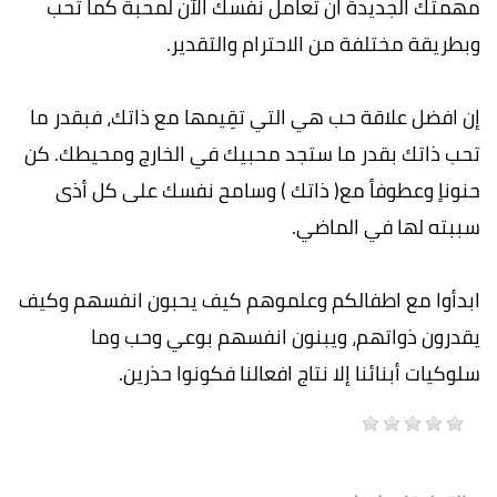
مهمتك الجديدة ان تعامل نفسك الآن لمحبة كما تحب
وبطريقة مختلفة من الاحترام والتقدير.
إن افضل علاقة حب هي التي تقِيمها مع ذاتك، فبقدر ما
تحب ذاتك بقدر ما ستجد محبيك في الخارج ومحيطك. كن
حنوناٍ وعطوفاً مع( ذاتك ) وسامح نفسك على كل أذى
سببته لها في الماضي.
ابدأوا مع اطفالكم وعلموهم كيف يحبون انفسهم وكيف
يقدرون ذواتهم، ويبنون انفسهم بوعي وحب وما
سلوكيات أبنائنا إلا نتاج افعالنا فكونوا حذرين.