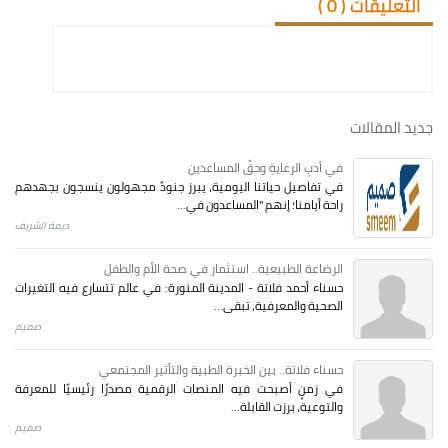
التعليقات (
0
)
جديد المقالات
في أدبِ الرعايةِ وحقِّ المساعدين
في تفاصيل حياتنا اليومية، يبرز جنودٌ مجهولون ينسجون بجهدهم
راحة أيامنا؛ إنهم "المساعدون في...
ديمة الشريف
الرضاعة الطبيعية.. استثمار في صحة الأم والطفل
حسناء أحمد فلاتة - المدينة المنورة: في عالم تتسارع فيه التغيرات
الصحية والمعرفية، تبقى...
صميم
حسناء فلاتة.. بين الخبرة الطبية والتأثير المجتمعي
في زمنٍ أصبحت فيه المنصات الرقمية مصدرًا رئيسيًا للمعرفة
والتوعية، برزت القابلة...
صميم