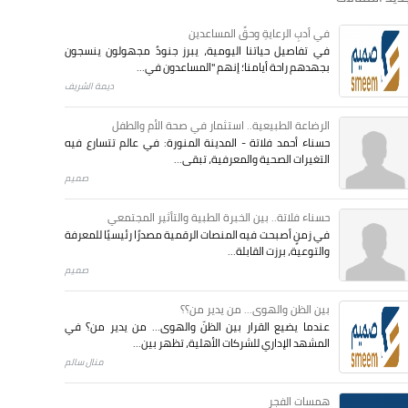
في أدبِ الرعايةِ وحقِّ المساعدين
في تفاصيل حياتنا اليومية، يبرز جنودٌ مجهولون ينسجون
بجهدهم راحة أيامنا؛ إنهم "المساعدون في...
ديمة الشريف
الرضاعة الطبيعية.. استثمار في صحة الأم والطفل
حسناء أحمد فلاتة - المدينة المنورة: في عالم تتسارع فيه
التغيرات الصحية والمعرفية، تبقى...
صميم
حسناء فلاتة.. بين الخبرة الطبية والتأثير المجتمعي
في زمنٍ أصبحت فيه المنصات الرقمية مصدرًا رئيسيًا للمعرفة
والتوعية، برزت القابلة...
صميم
بين الظن والهوى... من يدير من؟؟
عندما يضيع القرار بين الظنّ والهوى… من يدير من؟ في
المشهد الإداري للشركات الأهلية، تظهر بين...
منال سالم
همسات الفجر