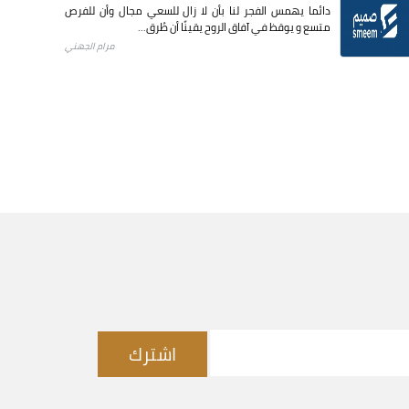
دائما يهمس الفجر لنا بأن لا زال للسعي مجال وأن للفرص
متسع و يوقظ في آفاق الروح يقينًا أن طُرق...
مرام الجهني
اشترك