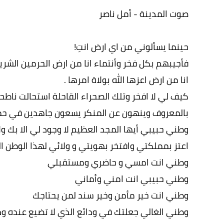
صوت المدينة - أمل ناصر
حينما يسألوني من اي ارض انتِ!
فأجيبهم بكل فخر وأنتماء انا من ارض الحرمين الشريف
انا من ارض اعزها الله بولاة امرها .
كيف لي لا افخر وتلك الصحراء القاحلة استحالت ناطح
بالمعروف وينهون عن المنكر يسعون جاهدين في حم
وطني حبيبي أيها المجد العظيم لا وجود لي الا بك ولا
اعتز بمملكتي وافتخر بهويتي و ولائي لهذا الوطن ا
وطني انت امسي و حاضري ومستقبلي
وطني حبيبي انت امني وأماني
وطني انت خير مأمن وخير سند لمن يحتاجك
وطني الغالي جعلتك في ودائع الذي لا تضيع عنده ودا