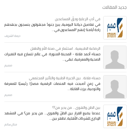
جديد المقالات
في أدبِ الرعايةِ وحقِّ المساعدين
في تفاصيل حياتنا اليومية، يبرز جنودٌ مجهولون ينسجون بجهدهم
راحة أيامنا؛ إنهم "المساعدون في...
ديمة الشريف
الرضاعة الطبيعية.. استثمار في صحة الأم والطفل
حسناء أحمد فلاتة - المدينة المنورة: في عالم تتسارع فيه التغيرات
الصحية والمعرفية، تبقى...
صميم
حسناء فلاتة.. بين الخبرة الطبية والتأثير المجتمعي
في زمنٍ أصبحت فيه المنصات الرقمية مصدرًا رئيسيًا للمعرفة
والتوعية، برزت القابلة...
صميم
بين الظن والهوى... من يدير من؟؟
عندما يضيع القرار بين الظنّ والهوى… من يدير من؟ في المشهد
الإداري للشركات الأهلية، تظهر بين...
منال سالم