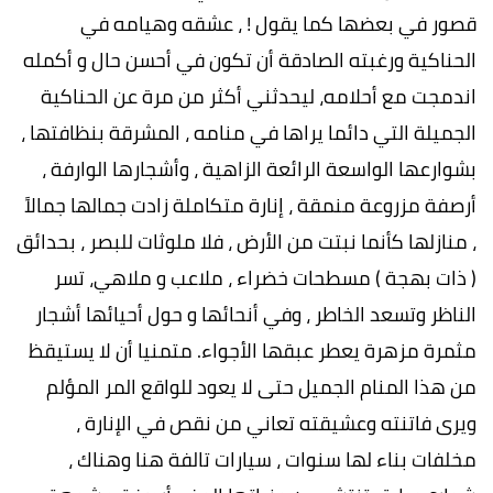
قصور في بعضها كما يقول ! ، عشقه وهيامه في
الحناكية ورغبته الصادقة أن تكون في أحسن حال و أكمله
اندمجت مع أحلامه، ليحدثني أكثر من مرة عن الحناكية
الجميلة التي دائما يراها في منامه ، المشرقة بنظافتها ،
بشوارعها الواسعة الرائعة الزاهية ، وأشجارها الوارفة ،
أرصفة مزروعة منمقة ، إنارة متكاملة زادت جمالها جمالاً
، منازلها كأنما نبتت من الأرض ، فلا ملوثات للبصر ، بحدائق
( ذات بهجة ) مسطحات خضراء ، ملاعب و ملاهي، تسر
الناظر وتسعد الخاطر ، وفي أنحائها و حول أحيائها أشجار
مثمرة مزهرة يعطر عبقها الأجواء. متمنيا أن لا يستيقظ
من هذا المنام الجميل حتى لا يعود للواقع المر المؤلم
ويرى فاتنته وعشيقته تعاني من نقص في الإنارة ،
مخلفات بناء لها سنوات ، سيارات تالفة هنا وهناك ،