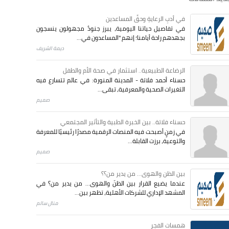
في أدبِ الرعايةِ وحقِّ المساعدين
في تفاصيل حياتنا اليومية، يبرز جنودٌ مجهولون ينسجون
بجهدهم راحة أيامنا؛ إنهم "المساعدون في...
ديمة الشريف
الرضاعة الطبيعية.. استثمار في صحة الأم والطفل
حسناء أحمد فلاتة - المدينة المنورة: في عالم تتسارع فيه
التغيرات الصحية والمعرفية، تبقى...
صميم
حسناء فلاتة.. بين الخبرة الطبية والتأثير المجتمعي
في زمنٍ أصبحت فيه المنصات الرقمية مصدرًا رئيسيًا للمعرفة
والتوعية، برزت القابلة...
صميم
بين الظن والهوى... من يدير من؟؟
عندما يضيع القرار بين الظنّ والهوى… من يدير من؟ في
المشهد الإداري للشركات الأهلية، تظهر بين...
منال سالم
همسات الفجر