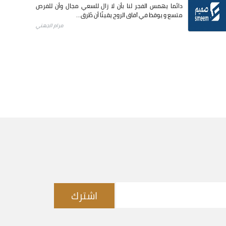
دائما يهمس الفجر لنا بأن لا زال للسعي مجال وأن للفرص
متسع و يوقظ في آفاق الروح يقينًا أن طُرق...
مرام الجهني
اشترك