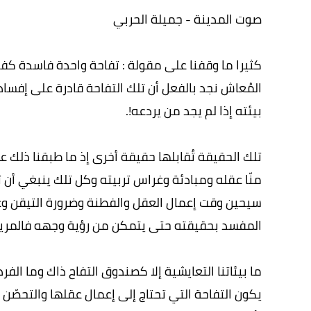
صوت المدينة - جميلة الحربي
كثيرا ما وقفنا على مقولة : تفاحة واحدة فاسدة كفي
المُعاش نجد بالفعل أن تلك التفاحة قادرة على إفسا
بيئته إذا لم يجد من يردعه!.
تلك الحقيقة تُقابلها حقيقة أخرى إذ ما طبقنا ذلك عل
منّا عقله ومبادئة وغراس تربيته وكل تلك ينبغي أن 
سيحين وقت إعمال العقل والفطنة وضرورة التيقن وعد
المفسد بحقيقته حتى يتمكن من رؤية وجهه فالمريض 
ما بيئاتنا التعايشية إلا كصندوق التفاح ذاك وما الفر
يكون التفاحة التي تحتاج إلى إعمال عقلها والتحصّن