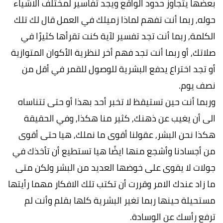
بعضها يتجاوز حدود الواقع ويجد تفاسير لمختلف الاشياء
حوله, ربما أنت تفهم لماذا زميلك في العمل قال لك تلك
الكلمة, ربما أنت تجد تفسير لآية كنت تقرأها كثيرًا في
صلاتك, أو ربما أنت تجد فهم أخر لنظرية الأكوان المتوازية
أو تجد اختراع يدفع البشرية للوصول للقمر في أقل من
نصف يوم.
وربما أنت حين تستيقظ لا تخبر أحد بهذا أو حتى تتناساه
الى أن يغيب عن ذهنك, كثير منا هكذا, وفي الحقيقة
هكذا نحن البشر, عقولنا أقوى ما نملك, هيا حتى أقوى
من أجسادنا وأشجع منها ايضًا هيا تستطيع أن تأخذك في
جولات لا يقوى على خوضها العديد من البشر ولكن متى
ما زاد عندك الامر وقررت أن تكتب تلك الافكار مهما رأيتها
مستحيلة حينها ربما تغير البشرية كلها بقلم وأنت لم
ترفع رأسك عن الوسادة.