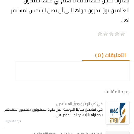
بها ولا تخجل منها فأنت لا تعلم أي منها ستكون
للعالمين نورًا يدرون حولها الى أن تصل الشمس لمستقر
لها.
التعليقات (
0
)
جديد المقالات
في أدبِ الرعايةِ وحقِّ المساعدين
في تفاصيل حياتنا اليومية، يبرز جنودٌ مجهولون ينسجون بجهدهم
راحة أيامنا؛ إنهم "المساعدون في...
ديمة الشريف
الرضاعة الطبيعية.. استثمار في صحة الأم والطفل