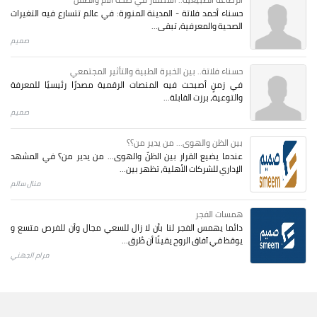
حسناء أحمد فلاتة - المدينة المنورة: في عالم تتسارع فيه التغيرات
الصحية والمعرفية، تبقى...
صميم
حسناء فلاتة.. بين الخبرة الطبية والتأثير المجتمعي
في زمنٍ أصبحت فيه المنصات الرقمية مصدرًا رئيسيًا للمعرفة
والتوعية، برزت القابلة...
صميم
بين الظن والهوى... من يدير من؟؟
عندما يضيع القرار بين الظنّ والهوى… من يدير من؟ في المشهد
الإداري للشركات الأهلية، تظهر بين...
منال سالم
همسات الفجر
دائما يهمس الفجر لنا بأن لا زال للسعي مجال وأن للفرص متسع و
يوقظ في آفاق الروح يقينًا أن طُرق...
مرام الجهني