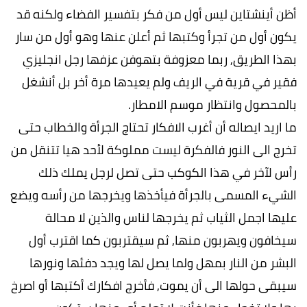
أظن أينشتاين ليس أول من فكر بتفسير الفضاء ولكنه قد
يكون أول من تجرأ وكتبها ثم أعلن عنها وهو أول من سار
بهذا الطريق, ربما معزوفة بتهوفن عزفها رجل انجليزي
فقير في قرية في الريف ولم يعيدها مرة أخر بل أنشغل
بالمحصول وانتظار موسم الامطار.
ما اريد ايصاله أن أغرب الافكار تحتاج الجرأة والخطاب حتى
تخرج الى النور فالفكرة ليست مملوكة لأحد هيا تتنقل من
رأس لآخر في هذا الكوكب حتى تصل لرجل يملك ذلك
الشيء المسمى بالجرأة فيأخذها ويخرجها من رأسه ويضع
عليها اجمل الثياب ثم يخرجها لناس والذين لا محالة
سيخافون ويهربون منها, ثم سيقتربون كما اقترب أول
البشر من النار بمهل ولما يصل لها ويجد دفئها ونورها
سيبقى حولها الى أن يموت, فأخرج افكارك أكتبها أو اصرخ