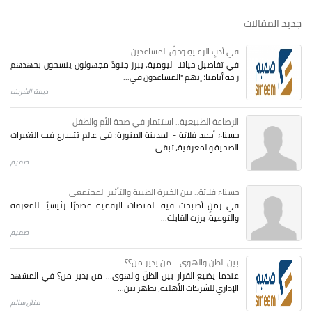
جديد المقالات
في أدبِ الرعايةِ وحقِّ المساعدين
في تفاصيل حياتنا اليومية، يبرز جنودٌ مجهولون ينسجون بجهدهم
راحة أيامنا؛ إنهم "المساعدون في...
ديمة الشريف
الرضاعة الطبيعية.. استثمار في صحة الأم والطفل
حسناء أحمد فلاتة - المدينة المنورة: في عالم تتسارع فيه التغيرات
الصحية والمعرفية، تبقى...
صميم
حسناء فلاتة.. بين الخبرة الطبية والتأثير المجتمعي
في زمنٍ أصبحت فيه المنصات الرقمية مصدرًا رئيسيًا للمعرفة
والتوعية، برزت القابلة...
صميم
بين الظن والهوى... من يدير من؟؟
عندما يضيع القرار بين الظنّ والهوى… من يدير من؟ في المشهد
الإداري للشركات الأهلية، تظهر بين...
منال سالم