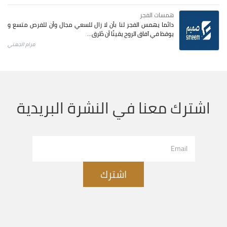
همسات الفجر
دائما يهمس الفجر لنا بأن لا زال للسعي مجال وأن للفرص متسع و
يوقظ في آفاق الروح يقينًا أن طُرق...
مرام الجهني
اشترك معنا في النشرة البريدية
اشترك