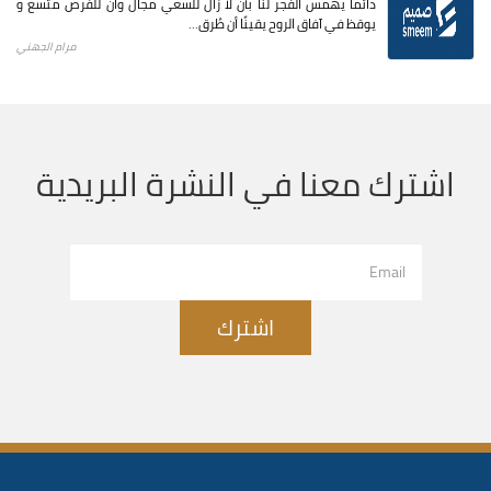
دائما يهمس الفجر لنا بأن لا زال للسعي مجال وأن للفرص متسع و
يوقظ في آفاق الروح يقينًا أن طُرق...
مرام الجهني
اشترك معنا في النشرة البريدية
اشترك