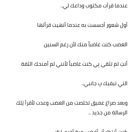
عندما قرأت مكتوب وداعك لي..
أول شعور أحسست به عندما أنهيت قرأتها
الغضب كنت غاضباً منك لأن رغم السنين
أنتِ لم تثقي بِي كنت غاضباً لأنني لم أمنحك الثقة
التي تبقيك بِ جانبي..
وبعد صراع عميق تخلصت من الغضب وعدت لأقرأ تِلك
الرسالة من جديد ..
كنت أنتظر أن أغضب مرة أخرى لكن