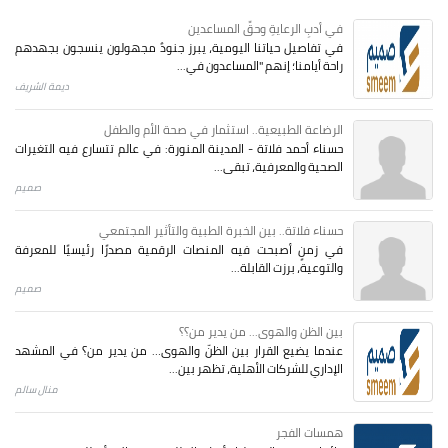
في أدبِ الرعايةِ وحقِّ المساعدين
في تفاصيل حياتنا اليومية، يبرز جنودٌ مجهولون ينسجون بجهدهم
راحة أيامنا؛ إنهم "المساعدون في...
ديمة الشريف
الرضاعة الطبيعية.. استثمار في صحة الأم والطفل
حسناء أحمد فلاتة - المدينة المنورة: في عالم تتسارع فيه التغيرات
الصحية والمعرفية، تبقى...
صميم
حسناء فلاتة.. بين الخبرة الطبية والتأثير المجتمعي
في زمنٍ أصبحت فيه المنصات الرقمية مصدرًا رئيسيًا للمعرفة
والتوعية، برزت القابلة...
صميم
بين الظن والهوى... من يدير من؟؟
عندما يضيع القرار بين الظنّ والهوى… من يدير من؟ في المشهد
الإداري للشركات الأهلية، تظهر بين...
منال سالم
همسات الفجر