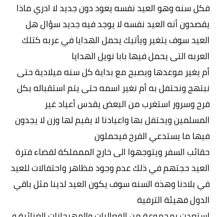
فكل سنه وهو العيد نفسه يعود دون جديد لا ادري ماذا
يقصدون أنه العيد نفسه لا يوجد فيه جديد سؤال هل
العيد سوف يتغير ويأتيك يحمل الهدايا في عربه كتلك
العربه التى يحمل فيها بابا نويل الهدايا
أم يغير موعدها ويصبح مع بداية كل سنه ميلادية حتى
نبتهج ونحتفل به أم نغير اسمه حتى يتم استقباله بكل
فرح وسرور استغرب من البعض يقدس أعياد غير
المسلمين ويحتفل بها واعيادنا لا يقيم لها وزن لا يجدون
فيها ما يستدعي الفرح فيحملون
حقائب السفر ويتوجهوا الى خارج الممملكة لقضاء فترة
العيد حجتهم في ذلك عدم وجود مظاهر واحتفالات للعيد
في بلادنا وهذه السنه سوف يكون العيد لدينا مثل باقي
الدول فهيئة الترفية
استعدت بمجموعة من الفعاليات والمهرجانات الغنائية و