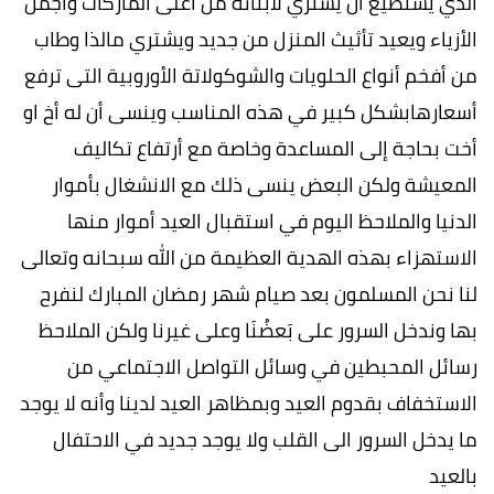
الذي يستطيع أن يشتري لابنائه من أغلى الماركات وأجمل
الأزياء ويعيد تأثيث المنزل من جديد ويشتري مالذا وطاب
من أفخم أنواع الحلويات والشوكولاتة الأوروبية التى ترفع
أسعارهابشكل كبير في هذه المناسب وينسى أن له أخ او
أخت بحاجة إلى المساعدة وخاصة مع أرتفاع تكاليف
المعيشة ولكن البعض ينسى ذلك مع الانشغال بأموار
الدنيا والملاحظ اليوم في استقبال العيد أموار منها
الاستهزاء بهذه الهدية العظيمة من الله سبحانه وتعالى
لنا نحن المسلمون بعد صيام شهر رمضان المبارك لنفرح
بها وندخل السرور على بَعضُنَا وعلى غيرنا ولكن الملاحظ
رسائل المحبطين في وسائل التواصل الاجتماعي من
الاستخفاف بقدوم العيد وبمظاهر العيد لدينا وأنه لا يوجد
ما يدخل السرور الى القلب ولا يوجد جديد في الاحتفال
بالعيد