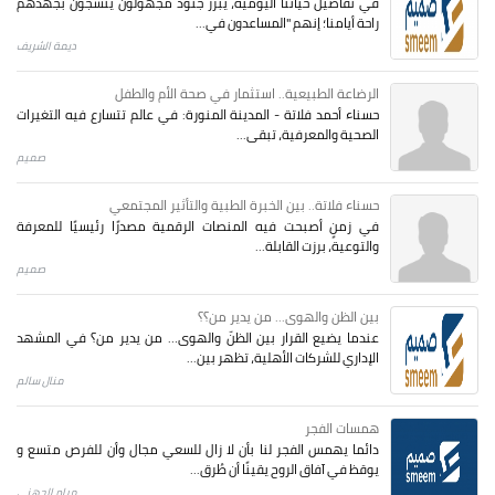
في تفاصيل حياتنا اليومية، يبرز جنودٌ مجهولون ينسجون بجهدهم
راحة أيامنا؛ إنهم "المساعدون في...
ديمة الشريف
الرضاعة الطبيعية.. استثمار في صحة الأم والطفل
حسناء أحمد فلاتة - المدينة المنورة: في عالم تتسارع فيه التغيرات
الصحية والمعرفية، تبقى...
صميم
حسناء فلاتة.. بين الخبرة الطبية والتأثير المجتمعي
في زمنٍ أصبحت فيه المنصات الرقمية مصدرًا رئيسيًا للمعرفة
والتوعية، برزت القابلة...
صميم
بين الظن والهوى... من يدير من؟؟
عندما يضيع القرار بين الظنّ والهوى… من يدير من؟ في المشهد
الإداري للشركات الأهلية، تظهر بين...
منال سالم
همسات الفجر
دائما يهمس الفجر لنا بأن لا زال للسعي مجال وأن للفرص متسع و
يوقظ في آفاق الروح يقينًا أن طُرق...
مرام الجهني