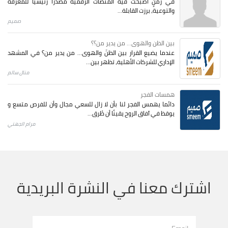
في زمنٍ أصبحت فيه المنصات الرقمية مصدرًا رئيسيًا للمعرفة
والتوعية، برزت القابلة...
صميم
بين الظن والهوى... من يدير من؟؟
عندما يضيع القرار بين الظنّ والهوى… من يدير من؟ في المشهد
الإداري للشركات الأهلية، تظهر بين...
منال سالم
همسات الفجر
دائما يهمس الفجر لنا بأن لا زال للسعي مجال وأن للفرص متسع و
يوقظ في آفاق الروح يقينًا أن طُرق...
مرام الجهني
اشترك معنا في النشرة البريدية