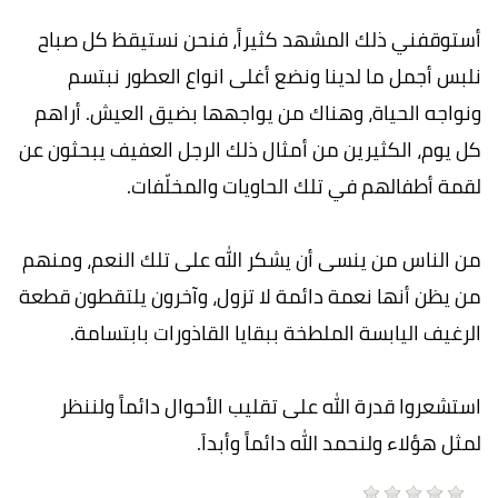
أستوقفني ذلك المشهد كثيراً، فنحن نستيقظ كل صباح
نلبس أجمل ما لدينا ونضع أغلى انواع العطور نبتسم
ونواجه الحياة، وهناك من يواجهها بضيق العيش. أراهم
كل يوم، الكثيرين من أمثال ذلك الرجل العفيف يبحثون عن
لقمة أطفالهم في تلك الحاويات والمخلّفات.
من الناس من ينسى أن يشكر الله على تلك النعم، ومنهم
من يظن أنها نعمة دائمة لا تزول، وآخرون يلتقطون قطعة
الرغيف اليابسة الملطخة ببقايا القاذورات بابتسامة.
استشعروا قدرة الله على تقليب الأحوال دائماً ولننظر
لمثل هؤلاء ولنحمد الله دائماً وأبداَ.