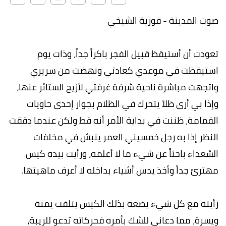
صوت المدينة - فوزية الشيخي
تعودت أن أستيقظ قبيل الفجر باكراً جداً، وذات يوم
استيقظت في موعدي كعادتي ونهضت من سريري
واتجهت مباشرة ناحية شرفة غرفتي لأزيح الستائر عنها،
وإذا بي أرى ظلاً يتحرك في الظلام بجوار إحدى حاويات
القمامة، ظننت في بداية الأمر أنه قط ولكن عندما دققت
النظر إذا به رجل خمسيني العمر ينبش في مخلفات
السُعداء باحثاً عن شيء ما لا أعلمه، ورأيت بيده كيس
مهترئ جداً وأخذ يدس أشياء بداخله لا أعرف ماهيتها.
رأيته مع كل شيء يضعه بذلك الكيس يتلفت يمنة
ويسرة، مما دعاني للشك بأمره فحركاته تدعو للريبة،