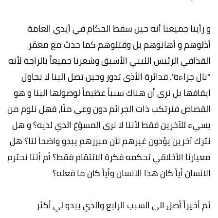
و رأينا جميعنا أنه حين سقط الحكام في أيدي العامة
أذلوهم و أهانوهم بل وقتلوهم كما حدث مع معمّر
القذافي الرئيس الليبي الأسبق وشعرنا جميعاً بالراحة لأنه
"نال جزاءه". فدائرة الأذى تدور وحين تصل الينا لا نحاول
ايقافها بل نرى أن هناك سبباً عظيماً لوصولها الينا و هو
القصاص فنرتكب ذات الجرائم دون وعي منّا، فهل نلوم من
يسيء للآخرين فقط لأننا لا نرى المسوّغ الذي لديه؟ و هل
نترك آخرين يؤذون غيرهم لأن مبررهم يبدو واضحاً لنا؟ هل
معيارنا الأخلاقي تحكمه فكرة الانتقام فقط؟ أم أننا نحترم
الانسان أياً كان هذا الانسان وأياً كان ما فعله؟
ثم أخيراً أصل الى السبب الرابع والذي يبدو لي أكثر