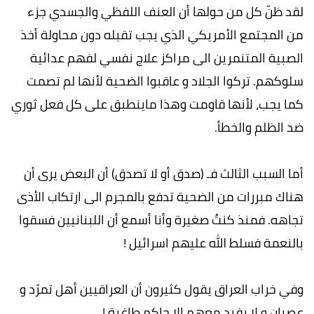
لقد ظنّ كل من حولها أن العنف اللفظي والجسدي جزء
من المجتمع الأمريكي الذي يجب تقبله دون محاولة أخذ
الصبية المتنمرين الى مراكز علاج نفسي لفهم عدائية
سلوكهم. تركوا الجلاد و عاقبوا الضحية لأنها لم تصمت
كما يجب، لأنها قاومت وهذا ماينطبق على كل فعل ثوري
ضد الظلم والخطأ.
أما السبب الثالث فـ (صدق أو لا تصدق) أن البعض يرى أن
هناك مبررات من الضحية تدفع بالمجرم الى ارتكاب الأذى
تجاهه. فمنذ كنتُ صغيرة وأنا أسمع أن اللبنانيين فسقوا
بالنعمة فسلط الله عليهم اسرائيل !
وفي خراب العراق يقول كثيرون أن العراقيين أهل تمرّد و
عصيان و لا يفيد معهم الا حاكم طاغية !