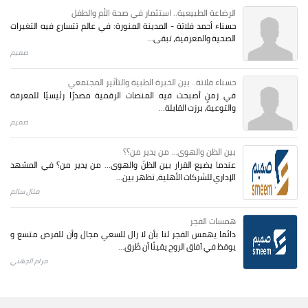
الرضاعة الطبيعية.. استثمار في صحة الأم والطفل
حسناء أحمد فلاتة - المدينة المنورة: في عالم تتسارع فيه التغيرات
الصحية والمعرفية، تبقى...
صميم
حسناء فلاتة.. بين الخبرة الطبية والتأثير المجتمعي
في زمنٍ أصبحت فيه المنصات الرقمية مصدرًا رئيسيًا للمعرفة
والتوعية، برزت القابلة...
صميم
بين الظن والهوى... من يدير من؟؟
عندما يضيع القرار بين الظنّ والهوى… من يدير من؟ في المشهد
الإداري للشركات الأهلية، تظهر بين...
منال سالم
همسات الفجر
دائما يهمس الفجر لنا بأن لا زال للسعي مجال وأن للفرص متسع و
يوقظ في آفاق الروح يقينًا أن طُرق...
مرام الجهني