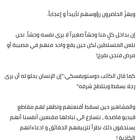
ويهزّ الحاضرون رؤوسهم تأييداً و إعجاباً.
إن بداخل كلٍ منا وحشاً صغيراً لا يرى نفسه وحشاً. نحن
نلعن المتسلطين لكن حين يقع واحد منهم في مصيبة أو
مرض فنحن نفرح!
كما قال الكاتب دوستويفسكي:"إن الإنسان يحلو له أن يرى
رجلا يسقط ويتلطخ شرفه"
والمشاهير حين تسقط أقنعتهم وتظهر لهم مقاطع
ڤيديو فاضحة ، نتسارع الى تبادلها مقنعين أنفسنا أنهم
يستحقون ذلك نظراً لتزييفهم الحقائق و ادعاءاتهم
الكاذبة !