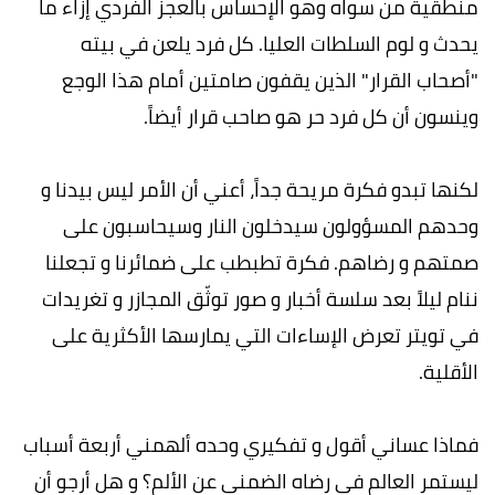
منطقية من سواه وهو الإحساس بالعجز الفردي إزاء ما
يحدث و لوم السلطات العليا. كل فرد يلعن في بيته
"أصحاب القرار" الذين يقفون صامتين أمام هذا الوجع
وينسون أن كل فرد حر هو صاحب قرار أيضاً.
لكنها تبدو فكرة مريحة جداً، أعني أن الأمر ليس بيدنا و
وحدهم المسؤولون سيدخلون النار وسيحاسبون على
صمتهم و رضاهم. فكرة تطبطب على ضمائرنا و تجعلنا
ننام ليلاً بعد سلسة أخبار و صور توثّق المجازر و تغريدات
في تويتر تعرض الإساءات التي يمارسها الأكثرية على
الأقلية.
فماذا عساني أقول و تفكيري وحده ألهمني أربعة أسباب
ليستمر العالم في رضاه الضمني عن الألم؟ و هل أرجو أن