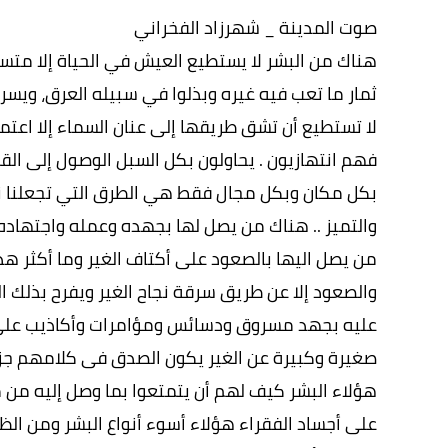
صوت المدينة _ شهرزاد الفخراني
هناك من البشر لا يستطيع العيش في الحياة إلا متسل
ثمار ما تعب فيه غيره وبذلوا في سبيله العرق، ويسر
لا تستطيع أن تشق طريقها إلى عنان السماء إلا اعتم
فهم انتهازيون . يحاولون بكل السبل الوصول إلى القم
بكل مكان وبكل مجال فقط هي الطرق التي تجعلنا ن
والتميز .. هناك من يصل لها بجهده وعمله واجتهاد
من يصل اليها بالصعود على أكتاف الغير وما أكثر هذ
والصعود إلا عن طريق سرقة نجاح الغير ويفرح بذل
عليه بجهد مسروق ودسائس ومؤامرات وأكاذيب على ا
صغيرة وكبيرة عن الغير يكون الصدق فى كلامهم جز
هؤلاء البشر كيف لهم أن يتمتعوا بما وصل إليه من 
على أجساد الفقراء هؤلاء أسوء أنواع البشر ومن ال