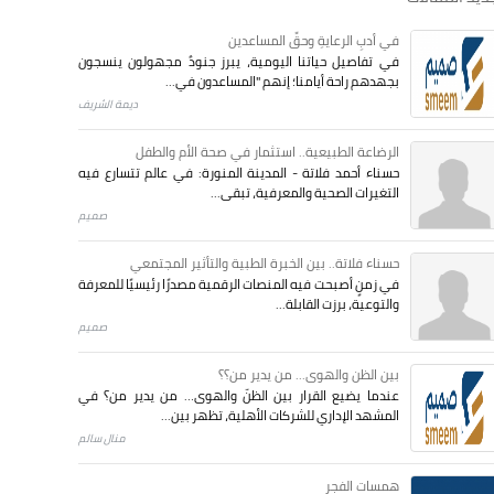
في أدبِ الرعايةِ وحقِّ المساعدين
في تفاصيل حياتنا اليومية، يبرز جنودٌ مجهولون ينسجون
بجهدهم راحة أيامنا؛ إنهم "المساعدون في...
ديمة الشريف
الرضاعة الطبيعية.. استثمار في صحة الأم والطفل
حسناء أحمد فلاتة - المدينة المنورة: في عالم تتسارع فيه
التغيرات الصحية والمعرفية، تبقى...
صميم
حسناء فلاتة.. بين الخبرة الطبية والتأثير المجتمعي
في زمنٍ أصبحت فيه المنصات الرقمية مصدرًا رئيسيًا للمعرفة
والتوعية، برزت القابلة...
صميم
بين الظن والهوى... من يدير من؟؟
عندما يضيع القرار بين الظنّ والهوى… من يدير من؟ في
المشهد الإداري للشركات الأهلية، تظهر بين...
منال سالم
همسات الفجر