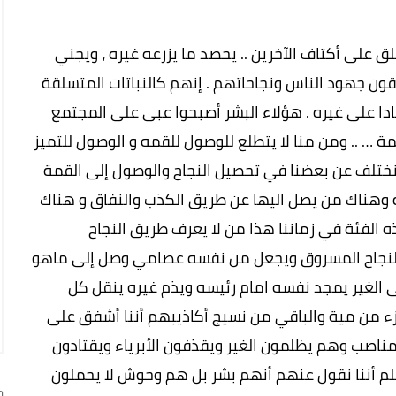
ق على أكتاف الآخرين .. يحصد ما يزرعه غيره ، ويجني
قون جهود الناس ونجاحاتهم . إنهم كالنباتات المتسلقة
ادا على غيره . هؤلاء البشر أصبحوا عبى على المجتمع
ة … .. ومن منا لا يتطلع للوصول للقمه و الوصول للتميز
ختلف عن بعضنا في تحصيل النجاح والوصول إلى القمة
ه وهناك من يصل اليها عن طريق الكذب والنفاق و هناك
ه الفئة في زماننا هذا من لا يعرف طريق النجاح
ك النجاح المسروق ويجعل من نفسه عصامي وصل إلى ماهو
لغير يمجد نفسه امام رئيسه ويذم غيره ينقل كل
ء من مية والباقي من نسيج أكاذيبهم أننا أشفق على
مناصب وهم يظلمون الغير ويقذفون الأبرياء ويقتادون
ظلم أننا نقول عنهم أنهم بشر بل هم وحوش لا يحملون
ج