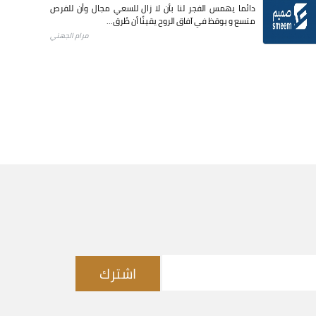
دائما يهمس الفجر لنا بأن لا زال للسعي مجال وأن للفرص
متسع و يوقظ في آفاق الروح يقينًا أن طُرق...
مرام الجهني
اشترك